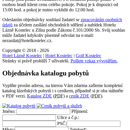
osobou hradí klient cenu celého pokoje. Pokoj je k dispozici od
15:00 hod. a pokoj je nutno vyklidit do 12:00 hod.
Odeslaním objednávky souhlasí žadatel se
zpracováním osobních
údajů
za účelem zasílání obchodních sdělení a nabídek
Hotelu
Lázně Kostelec u Zlína
podle Zákonu č.101/2000 Sb. Svůj souhlas
může žadatel kdykoliv písemně odvolat na e-mail:
nezasilat@hotelkostelec.cz.
Copyright © 2018 - 2026
Hotel Lázně Kostelec
|
Hotel Kostelec
|
Golf Kostelec
Stránky si právě prohlíží 7 uživatelů.
Pošlete vzkaz vývojářům.
Objednávka katalogu pobytů
Vyplňte prosím adresu, na kterou Vám zdarma zašleme kompletní
katalog lázeňských pobytů i s ceníkem, případně si je oba stáhněte
v PDF verzi.
Katalog ZDE
(
PDF
) a
ceník ZDE
(
PDF
).
Jméno:
Příjmení:
Ulice a č.p.:
PSČ:
Město:
Telefon*: