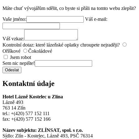
Máte chuť vývojářům sdělit, co byste si přáli na tomto webu zlepšit?
Vaše jméno:
Váš e-mail:
Váš vzkaz:
Kontrolní dotaz: které lázeňské oplatky chroupete nejraději?
Oříškové
Čokoládové
Jsem robot
Sem nic nepište!
Odeslat
Kontaktní údaje
Hotel Lázně Kostelec u Zlína
Lázně 493
763 14 Zlín
tel.: +(420) 577 152 111
fax: +(420) 577 152 166
Název subjektu: ZLÍNSAT, spol. s r.o.
Sídlo: Zlín - Kostelec, Lázně 493, PSČ 76314