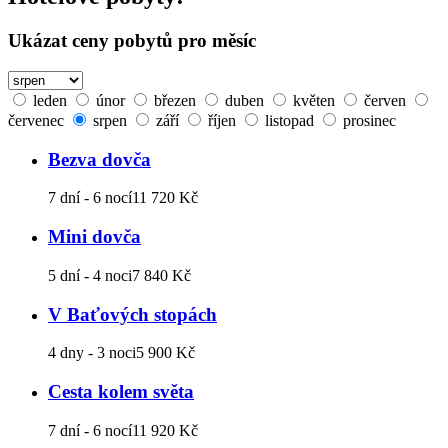
Ukázat ceny pobytů pro měsíc
leden
únor
březen
duben
květen
červen
červenec
srpen
září
říjen
listopad
prosinec
Bezva dovča
7 dní - 6 nocí
11 720 Kč
Mini dovča
5 dní - 4 noci
7 840 Kč
V Baťových stopách
4 dny - 3 noci
5 900 Kč
Cesta kolem světa
7 dní - 6 nocí
11 920 Kč