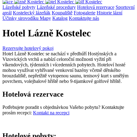
Akce
Lázně Kostelec
Hotel Kostelec
Golf Kostelec
Lázeňské pobyty
Lázeňské procedury
Hotelová rezervace
Sportovní
areál
Kostelecký lázeňák
Koupaliště
Fotogalerie
Historie lázní
Účinky sirovodíku
Mapy
Katalog
Kontaktujte nás
Hotel Lázně Kostelec
Rezervujte hotelový pokoj
Hotel Lázně Kostelec se nachází v předhúří Hostýnských a
Vizovických vrchů a nabízí celoroční možnosti vyžití při
víkendových, týdenních i vícedenních pobytech. Hoteloví hosté
mohou využívat vyhřívané venkovní bazény včetně dětského
brouzdaliště, nepřetžitě vytopenou saunu, tenisový kurt s umělým
povrchem, volejbalové hřiště nebo 9-tijamkové golfové hřiště.
Hotelová rezervace
Potřebujete poradit s objednávkou Vašeho pobytu? Kontaktujte
prosím recepci:
Kontakt na recepci
Hotelové pobyty: