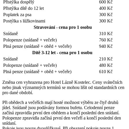
Přistýlka dospělý
600 Kč
Přistýlka dítě do 12 let
400 Kč
Poplatek za psa
300 Kč
Postýlka s lůžkovinami
300 Kč
Stravování - cena pro 1 osobu
Snídaně
310 Kč
Polopenze (snídaně + večeře)
760 Kč
Plná penze (snídaně + oběd + večeře)
940 Kč
Dítě 3-12 let - cena pro 1 osobu
Snídaně
210 Kč
Polopenze (snídaně + večeře)
480 Kč
Plná penze (snídaně + oběd + večeře)
610 Kč
Změna cen vyhrazena pro Hotel Lázně Kostelec. Ceny svátečních
nebo jinak významných termínů se mohou lišit od standardních cen
pro dané období.
Při obědech a večeřích mají hosté možnost výběru ze čtyř druhů
jídel. Snídaně jsou podávány formou bufetu. Celodenní penze
začíná zpravidla první den obědem a končí poslední den snídaní.
Polopenze zpravidla začíná první den večeří a končí poslední den
snídaní.
Pokoje jsou pouze dvoulůžkové. Při obsazení pokoje pouze 1