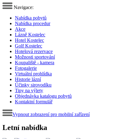
Navigace:
Nabídka pobytů
Nabídka procedur
Akce
Lázně Kostelec
Hotel Kostelec
Golf Kostelec
Hotelová rezervace
Možnosti sportování
Koupaliště - kamera
Fotogalerie
Virtuální prohlídka
Historie lázní
Účinky sirovodíku
Tipy na výlety
Objednávka katalogu pobytů
Kontaktní formulář
Vypnout zobrazení pro mobilní zařízení
Letní nabídka