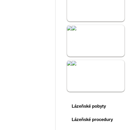
Lázně Kostelec
Hotel Kostelec
Golf Kostelec
Lázeňské pobyty
Lázeňské procedury