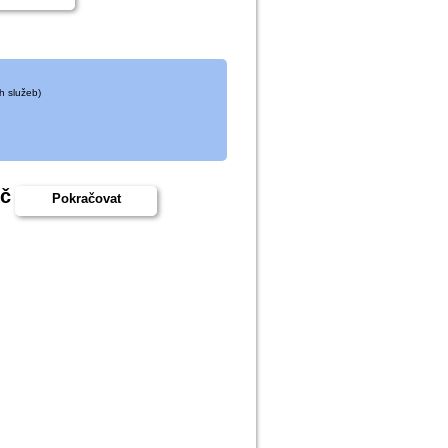
h služeb)
Kč
Pokračovat