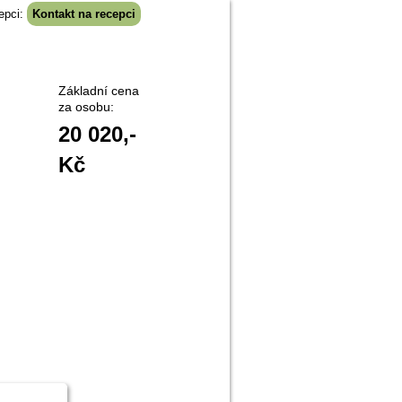
epci:
Kontakt na recepci
Základní cena
za osobu:
20 020
,-
Kč
 kupón