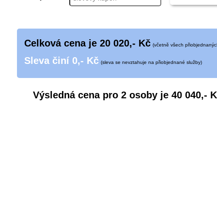
Celková cena je
20 020
,- Kč
(včetně všech přiobjednanýc
Sleva činí
0
,- Kč
(sleva se nevztahuje na přiobjednané služby)
Výsledná cena pro
2 osoby
je
40 040
,- 