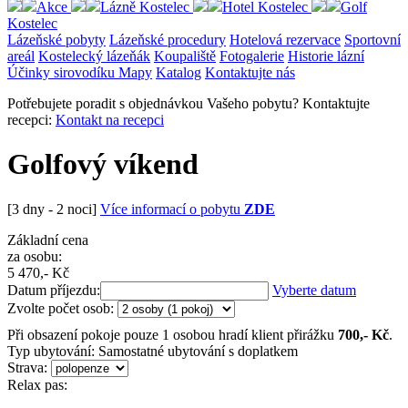
Akce
Lázně Kostelec
Hotel Kostelec
Golf
Kostelec
Lázeňské pobyty
Lázeňské procedury
Hotelová rezervace
Sportovní
areál
Kostelecký lázeňák
Koupaliště
Fotogalerie
Historie lázní
Účinky sirovodíku
Mapy
Katalog
Kontaktujte nás
Potřebujete poradit s objednávkou Vašeho pobytu? Kontaktujte
recepci:
Kontakt na recepci
Golfový víkend
[3 dny - 2 noci]
Více informací o pobytu
ZDE
Základní cena
za osobu:
5 470
,- Kč
Datum příjezdu:
Vyberte datum
Zvolte počet osob:
Při obsazení pokoje pouze 1 osobou hradí klient přirážku
700
,- Kč
.
Typ ubytování:
Samostatné ubytování s doplatkem
Strava:
Relax pas: