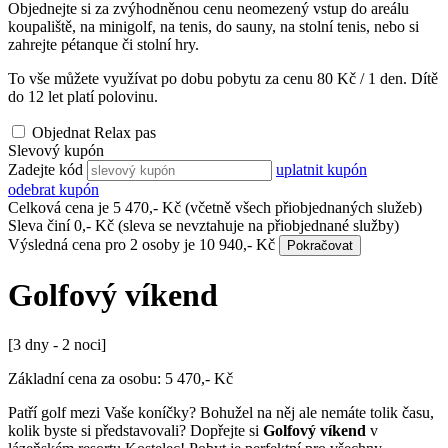
Objednejte si za zvýhodněnou cenu neomezený vstup do areálu
koupaliště, na minigolf, na tenis, do sauny, na stolní tenis, nebo si
zahrejte pétanque či stolní hry.
To vše můžete využívat po dobu pobytu za cenu
80
Kč / 1 den. Dítě
do 12 let platí polovinu.
Objednat Relax pas
Slevový kupón
Zadejte kód
uplatnit kupón
odebrat kupón
Celková cena je
5 470
,- Kč
(včetně všech přiobjednaných služeb)
Sleva činí
0
,- Kč
(sleva se nevztahuje na přiobjednané služby)
Výsledná cena pro
2 osoby
je
10 940
,- Kč
Pokračovat
Golfový víkend
[3 dny - 2 noci]
Základní cena za osobu:
5 470
,- Kč
Patří golf mezi Vaše koníčky? Bohužel na něj ale nemáte tolik času,
kolik byste si představovali? Dopřejte si
Golfový víkend
v