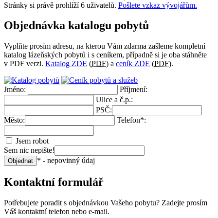
Stránky si právě prohlíží 6 uživatelů.
Pošlete vzkaz vývojářům.
Objednávka katalogu pobytů
Vyplňte prosím adresu, na kterou Vám zdarma zašleme kompletní
katalog lázeňských pobytů i s ceníkem, případně si je oba stáhněte
v PDF verzi.
Katalog ZDE
(
PDF
) a
ceník ZDE
(
PDF
).
Jméno:
Příjmení:
Ulice a č.p.:
PSČ:
Město:
Telefon*:
Jsem robot
Sem nic nepište!
* - nepovinný údaj
Objednat
Kontaktní formulář
Potřebujete poradit s objednávkou Vašeho pobytu? Zadejte prosím
Váš kontaktní telefon nebo e-mail.