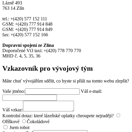
Lázně 493
763 14 Zlín
tel.: +(420) 577 152 111
GSM: +(420) 777 914 848
GSM: +(420) 777 914 849
fax: +(420) 577 152 166
Dopravní spojení ze Zlína
Doporučené Vi3 taxi: +(420) 778 770 770
MHD č. 4, 5, 35, 36
Vzkazovník pro vývojový tým
Máte chuť vývojářům sdělit, co byste si přáli na tomto webu zlepšit?
Vaše jméno:
Váš e-mail:
Váš vzkaz:
Kontrolní dotaz: které lázeňské oplatky chroupete nejraději?
Oříškové
Čokoládové
Jsem robot