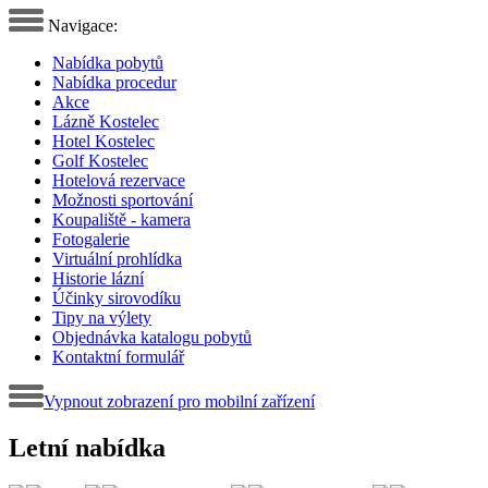
Navigace:
Nabídka pobytů
Nabídka procedur
Akce
Lázně Kostelec
Hotel Kostelec
Golf Kostelec
Hotelová rezervace
Možnosti sportování
Koupaliště - kamera
Fotogalerie
Virtuální prohlídka
Historie lázní
Účinky sirovodíku
Tipy na výlety
Objednávka katalogu pobytů
Kontaktní formulář
Vypnout zobrazení pro mobilní zařízení
Letní nabídka