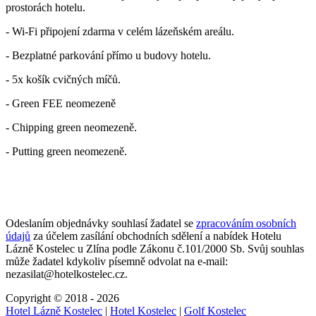
prostorách hotelu.
- Wi-Fi připojení zdarma v celém lázeňském areálu.
- Bezplatné parkování přímo u budovy hotelu.
- 5x košík cvičných míčů.
- Green FEE neomezeně
- Chipping green neomezeně.
- Putting green neomezeně.
Odeslaním objednávky souhlasí žadatel se
zpracováním osobních
údajů
za účelem zasílání obchodních sdělení a nabídek
Hotelu
Lázně Kostelec u Zlína
podle Zákonu č.101/2000 Sb. Svůj souhlas
může žadatel kdykoliv písemně odvolat na e-mail:
nezasilat@hotelkostelec.cz.
Copyright © 2018 - 2026
Hotel Lázně Kostelec
|
Hotel Kostelec
|
Golf Kostelec