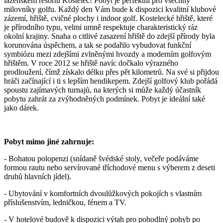
lázeňském resortu Kostelec! Pobyt je perfektní pro všechny
milovníky golfu. Každý den Vám bude k dispozici kvalitní klubové
zázemí, hřiště, cvičné plochy i indoor golf. Kostelecké hřiště, které
je přírodního typu, velmi umně respektuje charakteristický ráz
okolní krajiny. Snaha o citlivé zasazení hřiště do zdejší přírody byla
korunována úspěchem, a tak se podařilo vybudovat funkční
symbiózu mezi zdejšími zvlněnými hvozdy a moderním golfovým
hřištěm. V roce 2012 se hřiště navíc dočkalo výrazného
prodloužení, čímž získalo délku přes pět kilometrů. Na své si přijdou
hráči začínající i ti s lepším hendikepem. Zdejší golfový klub pořádá
spoustu zajímavých turnajů, na kterých si může každý účastník
pobytu zahrát za zvýhodněných podmínek. Pobyt je ideální také
jako dárek.
Pobyt mimo jiné zahrnuje:
- Bohatou polopenzi (snídaně švédské stoly, večeře podáváme
formou rautu nebo servírované tříchodové menu s výberem z deseti
druhů hlavních jídel).
- Ubytování v komfortních dvoulůžkových pokojích s vlastním
příslušenstvím, ledničkou, fénem a TV.
- V hotelové budově k dispozici výtah pro pohodlný pohyb po