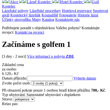
Akce
Lázně Kostelec
Hotel Kostelec
Golf
Kostelec
Lázeňské pobyty
Lázeňské procedury
Hotelová rezervace
Sportovní
areál
Kostelecký lázeňák
Koupaliště
Fotogalerie
Historie lázní
Účinky sirovodíku
Mapy
Katalog
Kontaktujte nás
Potřebujete poradit s objednávkou Vašeho pobytu? Kontaktujte
recepci:
Kontakt na recepci
Začínáme s golfem 1
[3 dny - 2 noci]
Více informací o pobytu
ZDE
Základní cena
za osobu:
6 120
,- Kč
Datum příjezdu:
Vyberte datum
Zvolte počet osob:
Při obsazení pokoje pouze 1 osobou hradí klient přirážku
700
,- Kč
.
Typ ubytování:
Samostatné ubytování s doplatkem
Strava:
Relax pas: