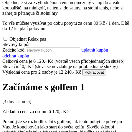
Objednejte si za zvýhodněnou cenu neomezený vstup do areálu
koupaliště, na minigolf, na tenis, do sauny, na stolní tenis, nebo si
zahrejte pétanque či stolní hry.
To vše můžete využívat po dobu pobytu za cenu
80
Kč / 1 den. Dítě
do 12 let platí polovinu.
Objednat Relax pas
Slevový kupón
Zadejte kód
uplatnit kupón
odebrat kupón
Celková cena je
6 120
,- Kč
(včetně všech přiobjednaných služeb)
Sleva činí
0
,- Kč
(sleva se nevztahuje na přiobjednané služby)
Výsledná cena pro
2 osoby
je
12 240
,- Kč
Pokračovat
Začínáme s golfem 1
[3 dny - 2 noci]
Základní cena za osobu:
6 120
,- Kč
Pokud jste se rozhodli začít s golfem, tak tento pobyt je právě pro
Vás. Je koncipován jako start do světa golfu. Skvěle skloubí