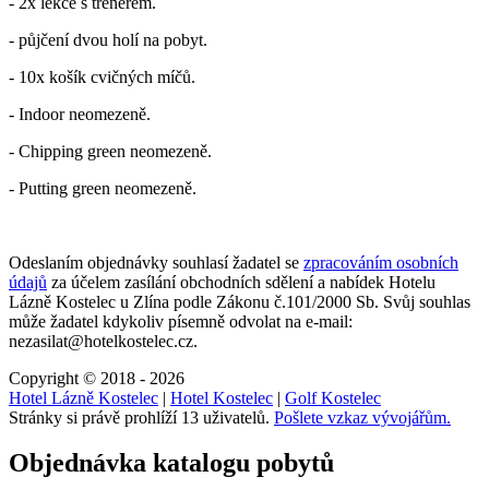
- 2x lekce s trenérem.
- půjčení dvou holí na pobyt.
- 10x košík cvičných míčů.
- Indoor neomezeně.
- Chipping green neomezeně.
- Putting green neomezeně.
Odeslaním objednávky souhlasí žadatel se
zpracováním osobních
údajů
za účelem zasílání obchodních sdělení a nabídek
Hotelu
Lázně Kostelec u Zlína
podle Zákonu č.101/2000 Sb. Svůj souhlas
může žadatel kdykoliv písemně odvolat na e-mail:
nezasilat@hotelkostelec.cz.
Copyright © 2018 - 2026
Hotel Lázně Kostelec
|
Hotel Kostelec
|
Golf Kostelec
Stránky si právě prohlíží 13 uživatelů.
Pošlete vzkaz vývojářům.
Objednávka katalogu pobytů