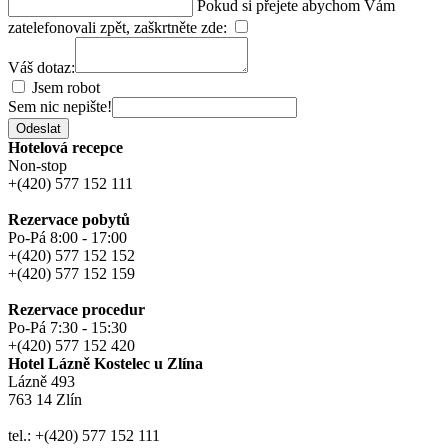
Pokud si přejete abychom Vám
zatelefonovali zpět, zaškrtněte zde:
Váš dotaz:
Jsem robot
Sem nic nepište!
Odeslat
Hotelová recepce
Non-stop
+(420) 577 152 111
Rezervace pobytů
Po-Pá 8:00 - 17:00
+(420) 577 152 152
+(420) 577 152 159
Rezervace procedur
Po-Pá 7:30 - 15:30
+(420) 577 152 420
Hotel Lázně Kostelec u Zlína
Lázně 493
763 14 Zlín
tel.: +(420) 577 152 111