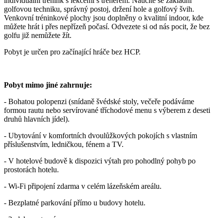
individuální trénink s lekcemi s trenérem. Naučíte se základní
golfovou techniku, správný postoj, držení hole a golfový švih.
Venkovní tréninkové plochy jsou doplněny o kvalitní indoor, kde
můžete hrát i přes nepřízeň počasí. Odvezete si od nás pocit, že bez
golfu již nemůžete žít.
Pobyt je určen pro začínající hráče bez HCP.
Pobyt mimo jiné zahrnuje:
- Bohatou polopenzi (snídaně švédské stoly, večeře podáváme
formou rautu nebo servírované tříchodové menu s výberem z deseti
druhů hlavních jídel).
- Ubytování v komfortních dvoulůžkových pokojích s vlastním
příslušenstvím, ledničkou, fénem a TV.
- V hotelové budově k dispozici výtah pro pohodlný pohyb po
prostorách hotelu.
- Wi-Fi připojení zdarma v celém lázeňském areálu.
- Bezplatné parkování přímo u budovy hotelu.