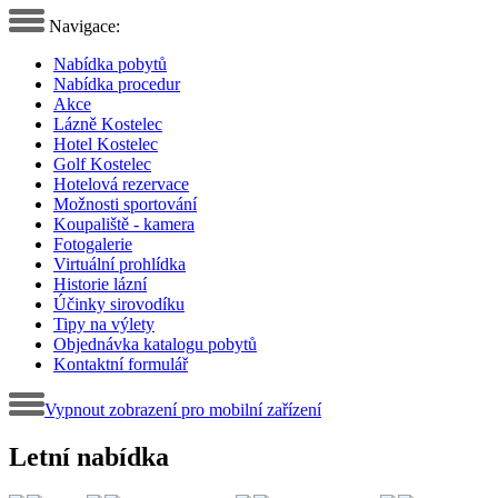
Navigace:
Nabídka pobytů
Nabídka procedur
Akce
Lázně Kostelec
Hotel Kostelec
Golf Kostelec
Hotelová rezervace
Možnosti sportování
Koupaliště - kamera
Fotogalerie
Virtuální prohlídka
Historie lázní
Účinky sirovodíku
Tipy na výlety
Objednávka katalogu pobytů
Kontaktní formulář
Vypnout zobrazení pro mobilní zařízení
Letní nabídka