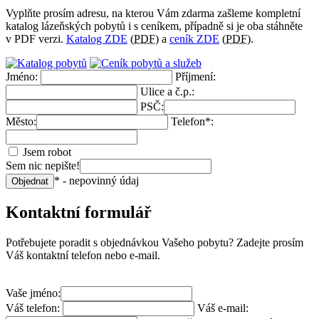
Vyplňte prosím adresu, na kterou Vám zdarma zašleme kompletní
katalog lázeňských pobytů i s ceníkem, případně si je oba stáhněte
v PDF verzi.
Katalog ZDE
(
PDF
) a
ceník ZDE
(
PDF
).
Jméno:
Příjmení:
Ulice a č.p.:
PSČ:
Město:
Telefon*:
Jsem robot
Sem nic nepište!
* - nepovinný údaj
Objednat
Kontaktní formulář
Potřebujete poradit s objednávkou Vašeho pobytu? Zadejte prosím
Váš kontaktní telefon nebo e-mail.
Vaše jméno:
Váš telefon:
Váš e-mail: