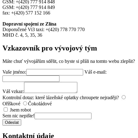
GSM: +(420) 777 914 848
GSM: +(420) 777 914 849
fax: +(420) 577 152 166
Dopravní spojení ze Zlína
Doporučené Vi3 taxi: +(420) 778 770 770
MHD č. 4, 5, 35, 36
Vzkazovník pro vývojový tým
Máte chuť vývojářům sdělit, co byste si přáli na tomto webu zlepšit?
Vaše jméno:
Váš e-mail:
Váš vzkaz:
Kontrolní dotaz: které lázeňské oplatky chroupete nejraději?
Oříškové
Čokoládové
Jsem robot
Sem nic nepište!
Odeslat
Kontaktní údaje