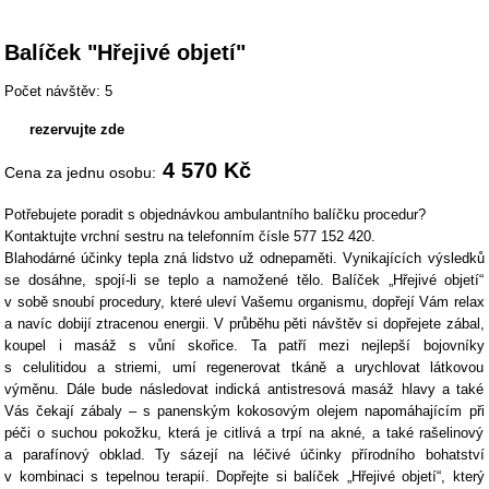
Balíček "Hřejivé objetí"
Počet návštěv: 5
rezervujte zde
4 570 Kč
Cena za jednu osobu:
Potřebujete poradit s objednávkou ambulantního balíčku procedur?
Kontaktujte vrchní sestru na telefonním čísle 577 152 420.
Blahodárné účinky tepla zná lidstvo už odnepaměti. Vynikajících výsledků
se dosáhne, spojí-li se teplo a namožené tělo. Balíček „Hřejivé objetí“
v sobě snoubí procedury, které uleví Vašemu organismu, dopřejí Vám relax
a navíc dobijí ztracenou energii. V průběhu pěti návštěv si dopřejete zábal,
koupel i masáž s vůní skořice. Ta patří mezi nejlepší bojovníky
s celulitidou a striemi, umí regenerovat tkáně a urychlovat látkovou
výměnu. Dále bude následovat indická antistresová masáž hlavy a také
Vás čekají zábaly – s panenským kokosovým olejem napomáhajícím při
péči o suchou pokožku, která je citlivá a trpí na akné, a také rašelinový
a parafínový obklad. Ty sázejí na léčivé účinky přírodního bohatství
v kombinaci s tepelnou terapií. Dopřejte si balíček „Hřejivé objetí“, který