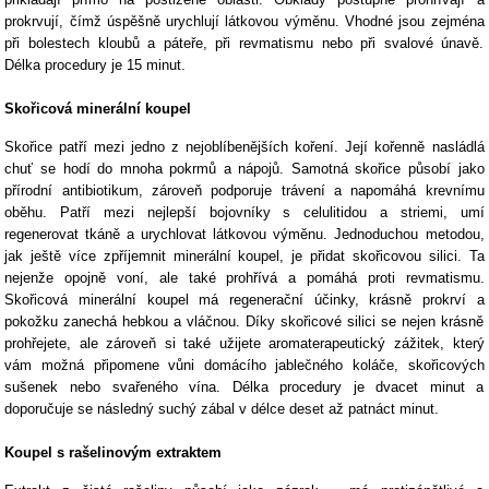
prokrvují, čímž úspěšně urychlují látkovou výměnu. Vhodné jsou zejména
při bolestech kloubů a páteře, při revmatismu nebo při svalové únavě.
Délka procedury je 15 minut.
Skořicová minerální koupel
Skořice patří mezi jedno z nejoblíbenějších koření. Její kořenně nasládlá
chuť se hodí do mnoha pokrmů a nápojů. Samotná skořice působí jako
přírodní antibiotikum, zároveň podporuje trávení a napomáhá krevnímu
oběhu. Patří mezi nejlepší bojovníky s celulitidou a striemi, umí
regenerovat tkáně a urychlovat látkovou výměnu. Jednoduchou metodou,
jak ještě více zpříjemnit minerální koupel, je přidat skořicovou silici. Ta
nejenže opojně voní, ale také prohřívá a pomáhá proti revmatismu.
Skořicová minerální koupel má regenerační účinky, krásně prokrví a
pokožku zanechá hebkou a vláčnou. Díky skořicové silici se nejen krásně
prohřejete, ale zároveň si také užijete aromaterapeutický zážitek, který
vám možná připomene vůni domácího jablečného koláče, skořicových
sušenek nebo svařeného vína. Délka procedury je dvacet minut a
doporučuje se následný suchý zábal v délce deset až patnáct minut.
Koupel s rašelinovým extraktem