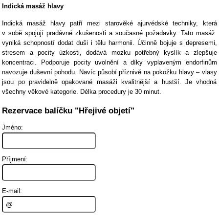
Indická masáž hlavy
Indická masáž hlavy patří mezi starověké ajurvédské techniky, která
v sobě spojují pradávné zkušenosti a současné požadavky. Tato masáž
vyniká schopností dodat duši i tělu harmonii. Účinně bojuje s depresemi,
stresem a pocity úzkosti, dodává mozku potřebný kyslík a zlepšuje
koncentraci. Podporuje pocity uvolnění a díky vyplaveným endorfinům
navozuje duševní pohodu. Navíc působí příznivě na pokožku hlavy – vlasy
jsou po pravidelně opakované masáži kvalitnější a hustší. Je vhodná
všechny věkové kategorie. Délka procedury je 30 minut.
Rezervace balíčku "Hřejivé objetí"
Jméno:
Příjmení:
E-mail: