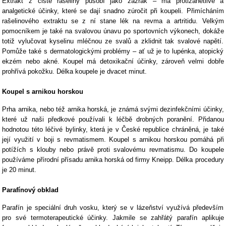
Extrakt z čisté rašeliny působí jako zázrak – má protizánětlivé a
analgetické účinky, které se dají snadno zúročit při koupeli. Přimícháním
rašelinového extraktu se z ní stane lék na revma a artritidu. Velkým
pomocníkem je také na svalovou únavu po sportovních výkonech, dokáže
totiž vylučovat kyselinu mléčnou ze svalů a zklidnit tak svalové napětí.
Pomůže také s dermatologickými problémy – ať už je to lupénka, atopický
ekzém nebo akné. Koupel má detoxikační účinky, zároveň velmi dobře
prohřívá pokožku. Délka koupele je dvacet minut.
Koupel s arnikou horskou
Prha arnika, nebo též arnika horská, je známá svými dezinfekčními účinky,
které už naši předkové používali k léčbě drobných poranění. Přidanou
hodnotou této léčivé bylinky, která je v České republice chráněná, je také
její využití v boji s revmatismem. Koupel s arnikou horskou pomáhá při
potížích s klouby nebo právě proti svalovému revmatismu. Do koupele
používáme přírodní přísadu arnika horská od firmy Kneipp. Délka procedury
je 20 minut.
Parafínový obklad
Parafín je speciální druh vosku, který se v lázeňství využívá především
pro své termoterapeutické účinky. Jakmile se zahřátý parafín aplikuje