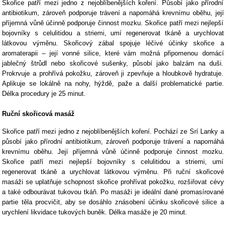
Skořice patří mezi jedno z nejoblíbenějších koření. Působí jako přírodní
antibiotikum, zároveň podporuje trávení a napomáhá krevnímu oběhu, její
příjemná vůně účinně podporuje činnost mozku. Skořice patří mezi nejlepší
bojovníky s celulitidou a striemi, umí regenerovat tkáně a urychlovat
látkovou výměnu. Skořicový zábal spojuje léčivé účinky skořice a
aromaterapii – její vonné silice, které vám možná připomenou domácí
jablečný štrůdl nebo skořicové sušenky, působí jako balzám na duši.
Prokrvuje a prohřívá pokožku, zároveň ji zpevňuje a hloubkově hydratuje.
Aplikuje se lokálně na nohy, hýždě, paže a další problematické partie.
Délka procedury je 25 minut.
Ruční skořicová masáž
Skořice patří mezi jedno z nejoblíbenějších koření. Pochází ze Srí Lanky a
působí jako přírodní antibiotikum, zároveň podporuje trávení a napomáhá
krevnímu oběhu. Její příjemná vůně účinně podporuje činnost mozku.
Skořice patří mezi nejlepší bojovníky s celulitidou a striemi, umí
regenerovat tkáně a urychlovat látkovou výměnu. Při ruční skořicové
masáži se uplatňuje schopnost skořice prohřívat pokožku, rozšiřovat cévy
a také odbourávat tukovou tkáň. Po masáži je ideální dané promasírované
partie těla procvičit, aby se dosáhlo znásobení účinku skořicové silice a
urychlení likvidace tukových buněk. Délka masáže je 20 minut.