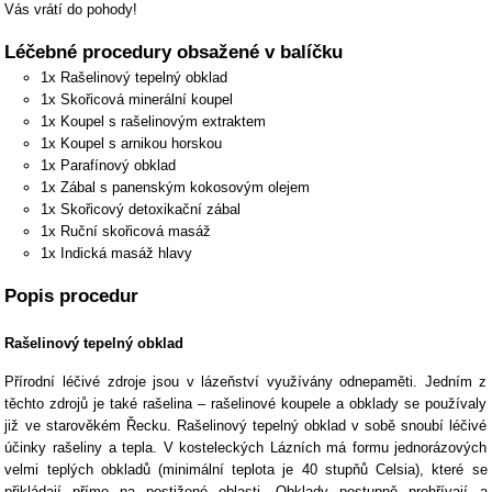
Vás vrátí do pohody!
Léčebné procedury obsažené v balíčku
1x Rašelinový tepelný obklad
1x Skořicová minerální koupel
1x Koupel s rašelinovým extraktem
1x Koupel s arnikou horskou
1x Parafínový obklad
1x Zábal s panenským kokosovým olejem
1x Skořicový detoxikační zábal
1x Ruční skořicová masáž
1x Indická masáž hlavy
Popis procedur
Rašelinový tepelný obklad
Přírodní léčivé zdroje jsou v lázeňství využívány odnepaměti. Jedním z
těchto zdrojů je také rašelina – rašelinové koupele a obklady se používaly
již ve starověkém Řecku. Rašelinový tepelný obklad v sobě snoubí léčivé
účinky rašeliny a tepla. V kosteleckých Lázních má formu jednorázových
velmi teplých obkladů (minimální teplota je 40 stupňů Celsia), které se
přikládají přímo na postižené oblasti. Obklady postupně prohřívají a