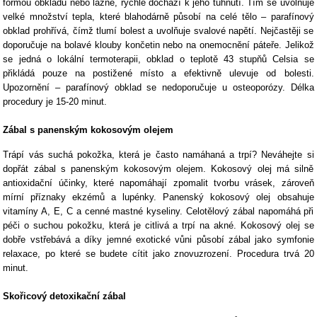
formou obkladu nebo lázně, rychle dochází k jeho tuhnutí. Tím se uvolňuje
velké množství tepla, které blahodárně působí na celé tělo – parafínový
obklad prohřívá, čímž tlumí bolest a uvolňuje svalové napětí. Nejčastěji se
doporučuje na bolavé klouby končetin nebo na onemocnění páteře. Jelikož
se jedná o lokální termoterapii, obklad o teplotě 43 stupňů Celsia se
přikládá pouze na postižené místo a efektivně ulevuje od bolesti.
Upozornění – parafínový obklad se nedoporučuje u osteoporózy. Délka
procedury je 15-20 minut.
Zábal s panenským kokosovým olejem
Trápí vás suchá pokožka, která je často namáhaná a trpí? Neváhejte si
dopřát zábal s panenským kokosovým olejem. Kokosový olej má silně
antioxidační účinky, které napomáhají zpomalit tvorbu vrásek, zároveň
mírní příznaky ekzémů a lupénky. Panenský kokosový olej obsahuje
vitamíny A, E, C a cenné mastné kyseliny. Celotělový zábal napomáhá při
péči o suchou pokožku, která je citlivá a trpí na akné. Kokosový olej se
dobře vstřebává a díky jemné exotické vůni působí zábal jako symfonie
relaxace, po které se budete cítit jako znovuzrození. Procedura trvá 20
minut.
Skořicový detoxikační zábal