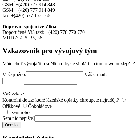
GSM: +(420) 777 914 848
GSM: +(420) 777 914 849
fax: +(420) 577 152 166
Dopravní spojení ze Zlína
Doporučené Vi3 taxi: +(420) 778 770 770
MHD č. 4, 5, 35, 36
Vzkazovník pro vývojový tým
Máte chuť vývojářům sdělit, co byste si přáli na tomto webu zlepšit?
Vaše jméno:
Váš e-mail:
Váš vzkaz:
Kontrolní dotaz: které lázeňské oplatky chroupete nejraději?
Oříškové
Čokoládové
Jsem robot
Sem nic nepište!
Odeslat