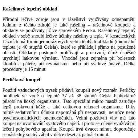
Rašelinový tepelný obklad
Přírodní léčivé zdroje jsou v lázeňství využívány odnepaměti.
Jedním z těchto zdrojů je také rašelina – rašelinové koupele a
obklady se používaly již ve starověkém Řecku. Rašelinový tepelný
obklad v sobě snoubí léčivé účinky rašeliny a tepla. V kosteleckých
Lázních má formu jednorázových velmi teplých obkladů (minimální
teplota je 40 stupňů Celsia), které se přikládají přímo na postižené
oblasti. Obklady postupně prohřívají a prokrvují, čímž úspěšně
urychlují látkovou výměnu. Vhodné jsou zejména při bolestech
kloubů a páteře, při revmatismu nebo při svalové únavě. Délka
procedury je 15 minut.
Perličková koupel
Použití vzduchových trysek přidává koupeli nový rozměr. Perličky
bublinek ve vodě o teplotě 37 až 38 stupňů Celsia blahodárně
působí na lidský organismus. Tato speciální mikro masáž zaručuje
lepší prokrvení kůže a také celkovou relaxaci organismu. Díky
mírně sedativnímu účinku napomáhá při nespavosti, neuróze nebo
psychosomatických onemocněních. Velmi pozitivní vliv má tato
koupel na uvolňování svalového napětí. I proto se cíleně využívá při
léčení pohybového aparátu. Koupel trvá dvacet minut, doporučuje
se následný suchý zábal v délce deset až patnáct minut.