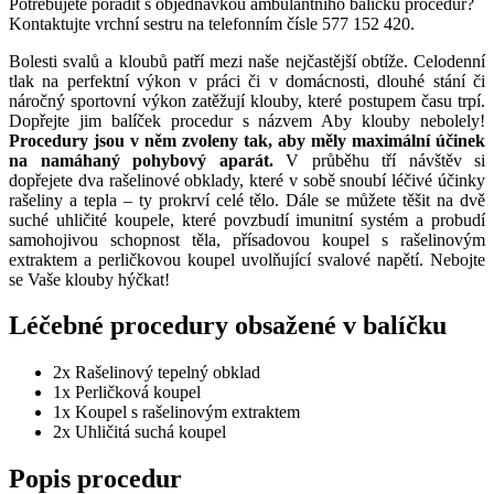
Potřebujete poradit s objednávkou ambulantního balíčku procedur?
Kontaktujte vrchní sestru na telefonním čísle 577 152 420.
Bolesti svalů a kloubů patří mezi naše nejčastější obtíže. Celodenní
tlak na perfektní výkon v práci či v domácnosti, dlouhé stání či
náročný sportovní výkon zatěžují klouby, které postupem času trpí.
Dopřejte jim balíček procedur s názvem Aby klouby nebolely!
Procedury jsou v něm zvoleny tak, aby měly maximální účinek
na namáhaný pohybový aparát.
V průběhu tří návštěv si
dopřejete dva rašelinové obklady, které v sobě snoubí léčivé účinky
rašeliny a tepla – ty prokrví celé tělo. Dále se můžete těšit na dvě
suché uhličité koupele, které povzbudí imunitní systém a probudí
samohojivou schopnost těla, přísadovou koupel s rašelinovým
extraktem a perličkovou koupel uvolňující svalové napětí. Nebojte
se Vaše klouby hýčkat!
Léčebné procedury obsažené v balíčku
2x Rašelinový tepelný obklad
1x Perličková koupel
1x Koupel s rašelinovým extraktem
2x Uhličitá suchá koupel
Popis procedur