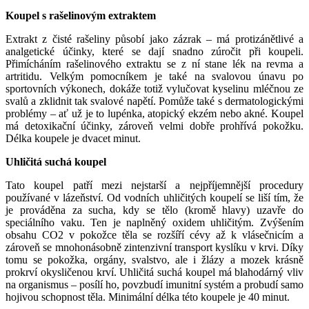
Koupel s rašelinovým extraktem
Extrakt z čisté rašeliny působí jako zázrak – má protizánětlivé a
analgetické účinky, které se dají snadno zúročit při koupeli.
Přimícháním rašelinového extraktu se z ní stane lék na revma a
artritidu. Velkým pomocníkem je také na svalovou únavu po
sportovních výkonech, dokáže totiž vylučovat kyselinu mléčnou ze
svalů a zklidnit tak svalové napětí. Pomůže také s dermatologickými
problémy – ať už je to lupénka, atopický ekzém nebo akné. Koupel
má detoxikační účinky, zároveň velmi dobře prohřívá pokožku.
Délka koupele je dvacet minut.
Uhličitá suchá koupel
Tato koupel patří mezi nejstarší a nejpříjemnější procedury
používané v lázeňství. Od vodních uhličitých koupelí se liší tím, že
je prováděna za sucha, kdy se tělo (kromě hlavy) uzavře do
speciálního vaku. Ten je naplněný oxidem uhličitým. Zvýšením
obsahu CO2 v pokožce těla se rozšíří cévy až k vlásečnicím a
zároveň se mnohonásobně zintenzivní transport kyslíku v krvi. Díky
tomu se pokožka, orgány, svalstvo, ale i žlázy a mozek krásně
prokrví okysličenou krví. Uhličitá suchá koupel má blahodárný vliv
na organismus – posílí ho, povzbudí imunitní systém a probudí samo
hojivou schopnost těla. Minimální délka této koupele je 40 minut.