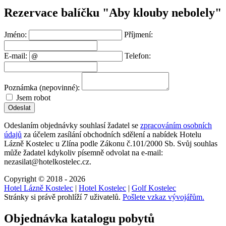
Rezervace balíčku "Aby klouby nebolely"
Jméno:
Příjmení:
E-mail:
Telefon:
Poznámka (nepovinné):
Jsem robot
Odeslat
Odeslaním objednávky souhlasí žadatel se
zpracováním osobních
údajů
za účelem zasílání obchodních sdělení a nabídek
Hotelu
Lázně Kostelec u Zlína
podle Zákonu č.101/2000 Sb. Svůj souhlas
může žadatel kdykoliv písemně odvolat na e-mail:
nezasilat@hotelkostelec.cz.
Copyright © 2018 - 2026
Hotel Lázně Kostelec
|
Hotel Kostelec
|
Golf Kostelec
Stránky si právě prohlíží 7 uživatelů.
Pošlete vzkaz vývojářům.
Objednávka katalogu pobytů