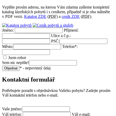
Vyplňte prosím adresu, na kterou Vám zdarma zašleme kompletní
katalog lázeňských pobytů i s ceníkem, případně si je oba stáhněte
v PDF verzi.
Katalog ZDE
(
PDF
) a
ceník ZDE
(
PDF
).
Jméno:
Příjmení:
Ulice a č.p.:
PSČ:
Město:
Telefon*:
Jsem robot
Sem nic nepište!
* - nepovinný údaj
Objednat
Kontaktní formulář
Potřebujete poradit s objednávkou Vašeho pobytu? Zadejte prosím
Váš kontaktní telefon nebo e-mail.
Vaše jméno:
Váš telefon:
Váš e-mail: