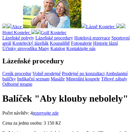
Akce
Lázně Kostelec
Hotel Kostelec
Golf Kostelec
Lázeňské pobyty
Lázeňské procedury
Hotelová rezervace
Sportovní
areál
Kostelecký lázeňák
Koupaliště
Fotogalerie
Historie lázní
Účinky sirovodíku
Mapy
Katalog
Kontaktujte nás
Lázeňské procedury
Ceník procedur
Volně prodejné
Prodejné po konzultaci
Ambulantní
balíčky
Indikační seznam
Masáže
Minerální koupele
Tělové zábaly
Odborné terapie
Balíček "Aby klouby nebolely"
Počet návštěv: 4
rezervujte zde
Cena za jednu osobu:
3 150 Kč