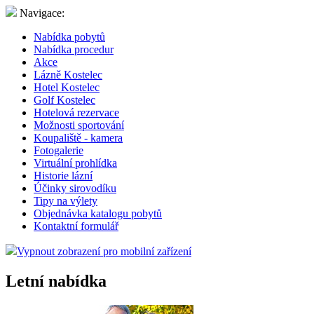
Navigace:
Nabídka pobytů
Nabídka procedur
Akce
Lázně Kostelec
Hotel Kostelec
Golf Kostelec
Hotelová rezervace
Možnosti sportování
Koupaliště - kamera
Fotogalerie
Virtuální prohlídka
Historie lázní
Účinky sirovodíku
Tipy na výlety
Objednávka katalogu pobytů
Kontaktní formulář
Vypnout zobrazení pro mobilní zařízení
Letní nabídka