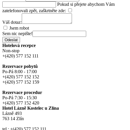
Pokud si přejete abychom Vám
zatelefonovali zpět, zaškrtněte zde:
Váš dotaz:
Jsem robot
Sem nic nepište!
Odeslat
Hotelová recepce
Non-stop
+(420) 577 152 111
Rezervace pobytů
Po-Pá 8:00 - 17:00
+(420) 577 152 152
+(420) 577 152 159
Rezervace procedur
Po-Pá 7:30 - 15:30
+(420) 577 152 420
Hotel Lázně Kostelec u Zlína
Lázně 493
763 14 Zlín
tel.: +(420) 577 152 111