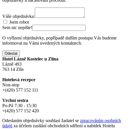
objednávky a načasování procedur.
Váše objednávka:
Jsem robot
Sem nic nepište!
O vyřízení objednávky, popřípadě dalším postupu Vás budeme
informovat na Vámi uvedených kontaktech.
Odeslat
Hotel Lázně Kostelec u Zlína
Lázně 493
763 14 Zlín
Hotelová recepce
Non-stop
+(420) 577 152 111
Vrchní sestra
Po-Pá 7:30 - 15:30
+(420) 577 152 420
Odeslaním objednávky souhlasí žadatel se
zpracováním osobních
údajů
za účelem zasílání obchodních sdělení a nabídek
Hotelu