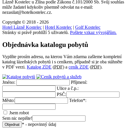
Lázně Kostelec u Zlína
podle Zákonu č.101/2000 Sb. Svůj souhlas
může žadatel kdykoliv písemně odvolat na e-mail:
nezasilat@hotelkostelec.cz.
Copyright © 2018 - 2026
Hotel Lázně Kostelec
|
Hotel Kostelec
|
Golf Kostelec
Stránky si právě prohlíží 5 uživatelů.
Pošlete vzkaz vývojářům.
Objednávka katalogu pobytů
Vyplňte prosím adresu, na kterou Vám zdarma zašleme kompletní
katalog lázeňských pobytů i s ceníkem, případně si je oba stáhněte
v PDF verzi.
Katalog ZDE
(
PDF
) a
ceník ZDE
(
PDF
).
Jméno:
Příjmení:
Ulice a č.p.:
PSČ:
Město:
Telefon*:
Jsem robot
Sem nic nepište!
* - nepovinný údaj
Objednat