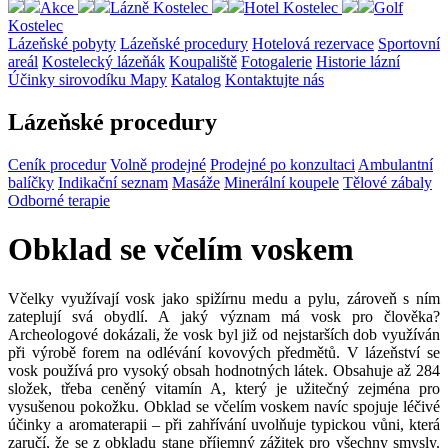
Akce
Lázně Kostelec
Hotel Kostelec
Golf
Kostelec
Lázeňské pobyty
Lázeňské procedury
Hotelová rezervace
Sportovní
areál
Kostelecký lázeňák
Koupaliště
Fotogalerie
Historie lázní
Účinky sirovodíku
Mapy
Katalog
Kontaktujte nás
Lázeňské procedury
Ceník procedur
Volně prodejné
Prodejné po konzultaci
Ambulantní
balíčky
Indikační seznam
Masáže
Minerální koupele
Tělové zábaly
Odborné terapie
Obklad se včelím voskem
Včelky využívají vosk jako spižírnu medu a pylu, zároveň s ním
zateplují svá obydlí. A jaký význam má vosk pro člověka?
Archeologové dokázali, že vosk byl již od nejstarších dob využíván
při výrobě forem na odlévání kovových předmětů. V lázeňství se
vosk používá pro vysoký obsah hodnotných látek. Obsahuje až 284
složek, třeba ceněný vitamín A, který je užitečný zejména pro
vysušenou pokožku. Obklad se včelím voskem navíc spojuje léčivé
účinky a aromaterapii – při zahřívání uvolňuje typickou vůni, která
zaručí, že se z obkladu stane příjemný zážitek pro všechny smysly.