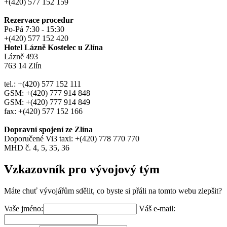
+(420) 577 152 159
Rezervace procedur
Po-Pá 7:30 - 15:30
+(420) 577 152 420
Hotel Lázně Kostelec u Zlína
Lázně 493
763 14 Zlín
tel.: +(420) 577 152 111
GSM: +(420) 777 914 848
GSM: +(420) 777 914 849
fax: +(420) 577 152 166
Dopravní spojení ze Zlína
Doporučené Vi3 taxi: +(420) 778 770 770
MHD č. 4, 5, 35, 36
Vzkazovník pro vývojový tým
Máte chuť vývojářům sdělit, co byste si přáli na tomto webu zlepšit?
Vaše jméno:
Váš e-mail: