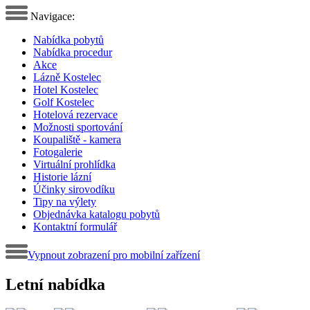
Navigace:
Nabídka pobytů
Nabídka procedur
Akce
Lázně Kostelec
Hotel Kostelec
Golf Kostelec
Hotelová rezervace
Možnosti sportování
Koupaliště - kamera
Fotogalerie
Virtuální prohlídka
Historie lázní
Účinky sirovodíku
Tipy na výlety
Objednávka katalogu pobytů
Kontaktní formulář
Vypnout zobrazení pro mobilní zařízení
Letní nabídka