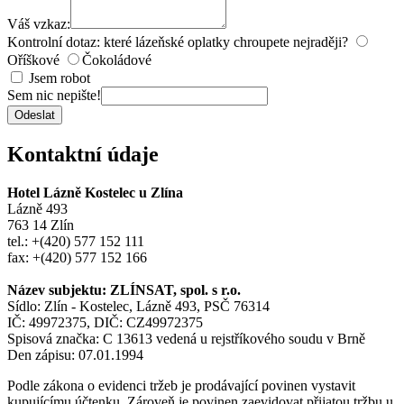
Váš vzkaz:
Kontrolní dotaz: které lázeňské oplatky chroupete nejraději?
Oříškové
Čokoládové
Jsem robot
Sem nic nepište!
Odeslat
Kontaktní údaje
Hotel Lázně Kostelec u Zlína
Lázně 493
763 14 Zlín
tel.: +(420) 577 152 111
fax: +(420) 577 152 166
Název subjektu: ZLÍNSAT, spol. s r.o.
Sídlo: Zlín - Kostelec, Lázně 493, PSČ 76314
IČ: 49972375, DIČ: CZ49972375
Spisová značka: C 13613 vedená u rejstříkového soudu v Brně
Den zápisu: 07.01.1994
Podle zákona o evidenci tržeb je prodávající povinen vystavit
kupujícímu účtenku. Zároveň je povinen zaevidovat přijatou tržbu u