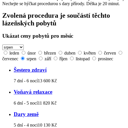
Nechejte se hýčkat procedurou s dary přírody. Délka je 20 minut.
Zvolená procedura je součástí těchto
lázeňských pobytů
Ukázat ceny pobytů pro měsíc
leden
únor
březen
duben
květen
červen
červenec
srpen
září
říjen
listopad
prosinec
Šestero zdraví
7 dní - 6 nocí
13 600 Kč
Voňavá relaxace
6 dní - 5 nocí
11 820 Kč
Dary země
5 dní - 4 noci
10 130 Kč