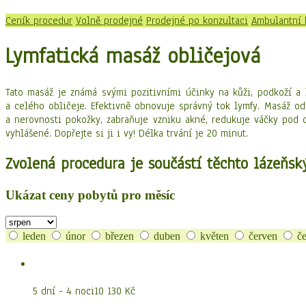
Ceník procedur
Volně prodejné
Prodejné po konzultaci
Ambulantní 
Lymfatická masáž obličejová
Tato masáž je známá svými pozitivními účinky na kůži, podkoží a 
a celého obličeje. Efektivně obnovuje správný tok lymfy. Masáž odv
a nerovnosti pokožky, zabraňuje vzniku akné, redukuje váčky pod o
vyhlášené. Dopřejte si ji i vy! Délka trvání je 20 minut.
Zvolená procedura je součástí těchto lázeňsk
Ukázat ceny pobytů pro měsíc
leden
únor
březen
duben
květen
červen
če
Dary země
5 dní - 4 noci
10 130 Kč