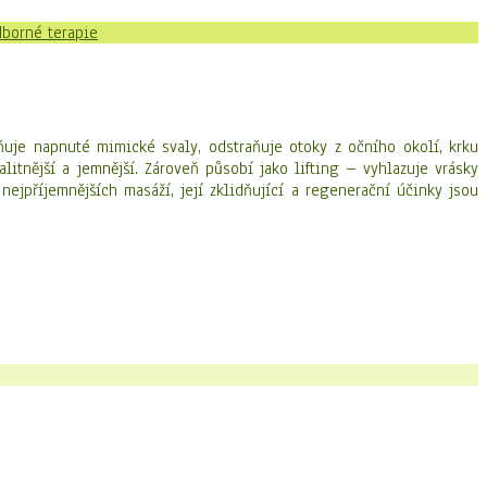
borné terapie
ňuje napnuté mimické svaly, odstraňuje otoky z očního okolí, krku
litnější a jemnější. Zároveň působí jako lifting – vyhlazuje vrásky
ejpříjemnějších masáží, její zklidňující a regenerační účinky jsou