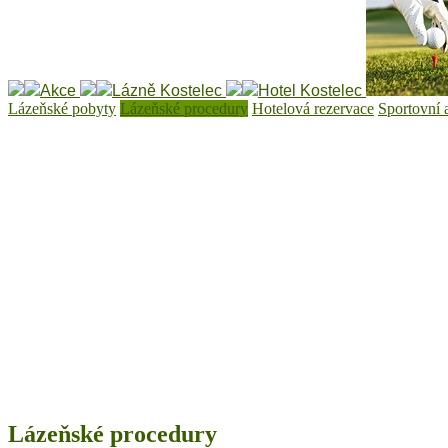
Akce
Lázně Kostelec
Hotel Kostelec
Lázeňské pobyty
Lázeňské procedury
Hotelová rezervace
Sportovní 
Lázeňské procedury