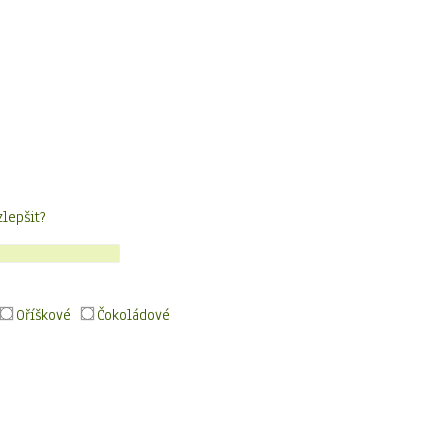
zlepšit?
Oříškové
Čokoládové