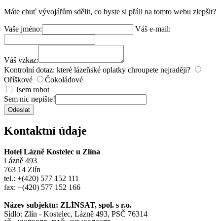
Máte chuť vývojářům sdělit, co byste si přáli na tomto webu zlepšit?
Vaše jméno:
Váš e-mail:
Váš vzkaz:
Kontrolní dotaz: které lázeňské oplatky chroupete nejraději?
Oříškové
Čokoládové
Jsem robot
Sem nic nepište!
Odeslat
Kontaktní údaje
Hotel Lázně Kostelec u Zlína
Lázně 493
763 14 Zlín
tel.: +(420) 577 152 111
fax: +(420) 577 152 166
Název subjektu: ZLÍNSAT, spol. s r.o.
Sídlo: Zlín - Kostelec, Lázně 493, PSČ 76314