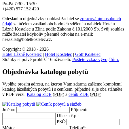
Po-Pá 7:30 - 15:30
+(420) 577 152 420
Odeslaním objednávky souhlasí žadatel se
zpracováním osobních
údajů
za účelem zasílání obchodních sdělení a nabídek
Hotelu
Lázně Kostelec u Zlína
podle Zákonu č.101/2000 Sb. Svůj souhlas
může žadatel kdykoliv písemně odvolat na e-mail:
nezasilat@hotelkostelec.cz.
Copyright © 2018 - 2026
Hotel Lázně Kostelec
|
Hotel Kostelec
|
Golf Kostelec
Stránky si právě prohlíží 16 uživatelů.
Pošlete vzkaz vývojářům.
Objednávka katalogu pobytů
Vyplňte prosím adresu, na kterou Vám zdarma zašleme kompletní
katalog lázeňských pobytů i s ceníkem, případně si je oba stáhněte
v PDF verzi.
Katalog ZDE
(
PDF
) a
ceník ZDE
(
PDF
).
Jméno:
Příjmení:
Ulice a č.p.:
PSČ:
Město:
Telefon*: