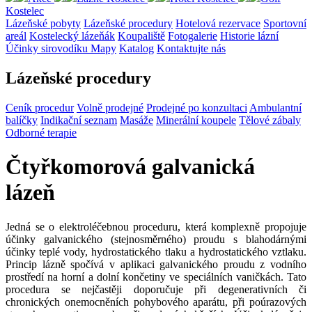
Kostelec
Lázeňské pobyty
Lázeňské procedury
Hotelová rezervace
Sportovní
areál
Kostelecký lázeňák
Koupaliště
Fotogalerie
Historie lázní
Účinky sirovodíku
Mapy
Katalog
Kontaktujte nás
Lázeňské procedury
Ceník procedur
Volně prodejné
Prodejné po konzultaci
Ambulantní
balíčky
Indikační seznam
Masáže
Minerální koupele
Tělové zábaly
Odborné terapie
Čtyřkomorová galvanická
lázeň
Jedná se o elektroléčebnou proceduru, která komplexně propojuje
účinky galvanického (stejnosměrného) proudu s blahodárnými
účinky teplé vody, hydrostatického tlaku a hydrostatického vztlaku.
Princip lázně spočívá v aplikaci galvanického proudu z vodního
prostředí na horní a dolní končetiny ve speciálních vaničkách. Tato
procedura se nejčastěji doporučuje při degenerativních či
chronických onemocněních pohybového aparátu, při poúrazových