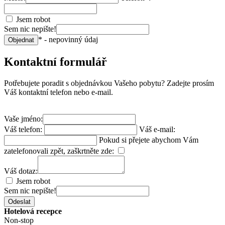
Jsem robot
Sem nic nepište!
* - nepovinný údaj
Objednat
Kontaktní formulář
Potřebujete poradit s objednávkou Vašeho pobytu? Zadejte prosím
Váš kontaktní telefon nebo e-mail.
Vaše jméno:
Váš telefon:
Váš e-mail:
Pokud si přejete abychom Vám
zatelefonovali zpět, zaškrtněte zde:
Váš dotaz:
Jsem robot
Sem nic nepište!
Odeslat
Hotelová recepce
Non-stop