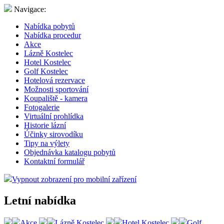
Navigace:
Nabídka pobytů
Nabídka procedur
Akce
Lázně Kostelec
Hotel Kostelec
Golf Kostelec
Hotelová rezervace
Možnosti sportování
Koupaliště - kamera
Fotogalerie
Virtuální prohlídka
Historie lázní
Účinky sirovodíku
Tipy na výlety
Objednávka katalogu pobytů
Kontaktní formulář
Vypnout zobrazení pro mobilní zařízení
Letní nabídka
Akce
Lázně Kostelec
Hotel Kostelec
Golf