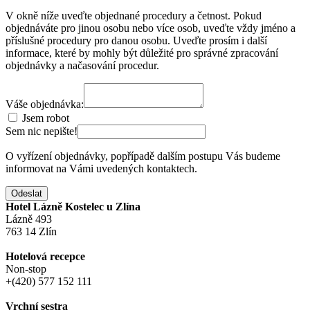
V okně níže uveďte objednané procedury a četnost. Pokud
objednáváte pro jinou osobu nebo více osob, uveďte vždy jméno a
příslušné procedury pro danou osobu. Uveďte prosím i další
informace, které by mohly být důležité pro správné zpracování
objednávky a načasování procedur.
Váše objednávka:
Jsem robot
Sem nic nepište!
O vyřízení objednávky, popřípadě dalším postupu Vás budeme
informovat na Vámi uvedených kontaktech.
Odeslat
Hotel Lázně Kostelec u Zlína
Lázně 493
763 14 Zlín
Hotelová recepce
Non-stop
+(420) 577 152 111
Vrchní sestra