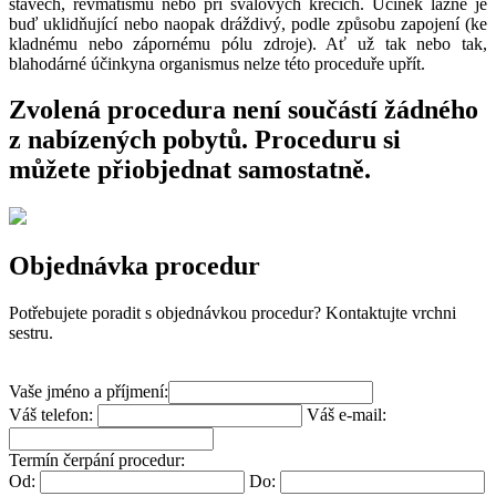
stavech, revmatismu nebo při svalových křečích. Účinek lázně je
buď uklidňující nebo naopak dráždivý, podle způsobu zapojení (ke
kladnému nebo zápornému pólu zdroje). Ať už tak nebo tak,
blahodárné účinkyna organismus nelze této proceduře upřít.
Zvolená procedura není součástí žádného
z nabízených pobytů. Proceduru si
můžete přiobjednat samostatně.
Objednávka procedur
Potřebujete poradit s objednávkou procedur? Kontaktujte vrchni
sestru.
Vaše jméno a příjmení:
Váš telefon:
Váš e-mail:
Termín čerpání procedur:
Od:
Do: