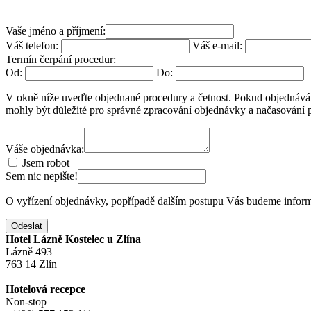
Vaše jméno a příjmení:
Váš telefon:
Váš e-mail:
Termín čerpání procedur:
Od:
Do:
V okně níže uveďte objednané procedury a četnost. Pokud objednávát
mohly být důležité pro správné zpracování objednávky a načasování 
Váše objednávka:
Jsem robot
Sem nic nepište!
O vyřízení objednávky, popřípadě dalším postupu Vás budeme infor
Odeslat
Hotel Lázně Kostelec u Zlína
Lázně 493
763 14 Zlín
Hotelová recepce
Non-stop