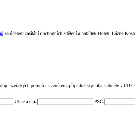
jů
za účelem zasílání obchodních sdělení a nabídek
Hotelu Lázně Koste
og lázeňských pobytů i s ceníkem, případně si je oba stáhněte v PDF 
Ulice a č.p.:
PSČ: