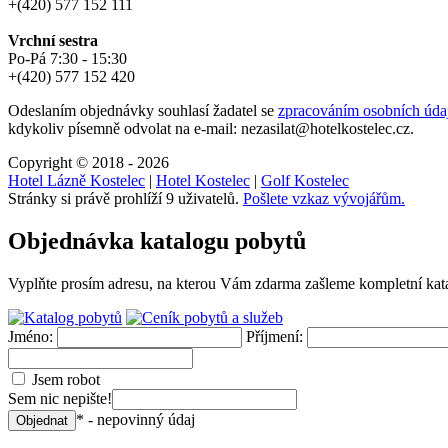
+(420) 577 152 111
Vrchní sestra
Po-Pá 7:30 - 15:30
+(420) 577 152 420
Odeslaním objednávky souhlasí žadatel se
zpracováním osobních úda
kdykoliv písemně odvolat na e-mail: nezasilat@hotelkostelec.cz.
Copyright © 2018 - 2026
Hotel Lázně Kostelec
|
Hotel Kostelec
|
Golf Kostelec
Stránky si právě prohlíží 9 uživatelů.
Pošlete vzkaz vývojářům.
Objednávka katalogu pobytů
Vyplňte prosím adresu, na kterou Vám zdarma zašleme kompletní katal
Jméno:
Příjmení:
Jsem robot
Sem nic nepište!
* - nepovinný údaj
Objednat