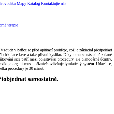
irovodíku
Mapy
Katalog
Kontaktujte nás
rné terapie
zduch v baňce se před aplikací prohřeje, což je základní předpoklad
ší cirkulace krve a také přívod kyslíku. Díky tomu se následně z dané
kování sice patří mezi bolestivější procedury, ale blahodárné účinky,
etoxikuje organismus a příznivě ovlivňuje lymfatický systém. Udává se,
élka procedury je 30 minut.
řiobjednat samostatně.