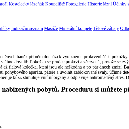
areál
Kostelecký lázeňák
Koupaliště
Fotogalerie
Historie lázní
Účinky s
alíčky
Indikační seznam
Masáže
Minerální koupele
Tělové zábaly
Odbo
leněných baněk při něm dochází k výraznému prokrvení části pokožky. V
k vtáhne dovnitř. Pokožka se prudce prokrví a zčervená, protože se zvý
až fialová kolečka, která jsou ale neškodná a po pár dnech zmizí. Baň
olesti pohybového aparátu, páteře a uvolnit zablokované svaly, účinně d
eruje kůži, stimuluje vnitřní orgány a odplavuje nahromaděný stres. D
z nabízených pobytů. Proceduru si můžete p
u.