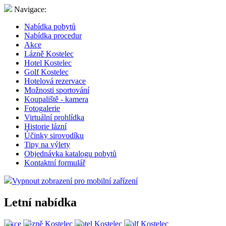
Navigace:
Nabídka pobytů
Nabídka procedur
Akce
Lázně Kostelec
Hotel Kostelec
Golf Kostelec
Hotelová rezervace
Možnosti sportování
Koupaliště - kamera
Fotogalerie
Virtuální prohlídka
Historie lázní
Účinky sirovodíku
Tipy na výlety
Objednávka katalogu pobytů
Kontaktní formulář
Vypnout zobrazení pro mobilní zařízení
Letní nabídka
Akce
Lázně Kostelec
Hotel Kostelec
Golf Kostelec