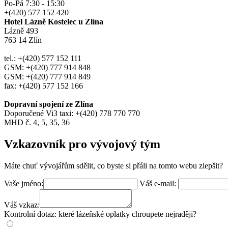
Po-Pá 7:30 - 15:30
+(420) 577 152 420
Hotel Lázně Kostelec u Zlína
Lázně 493
763 14 Zlín
tel.: +(420) 577 152 111
GSM: +(420) 777 914 848
GSM: +(420) 777 914 849
fax: +(420) 577 152 166
Dopravní spojení ze Zlína
Doporučené Vi3 taxi: +(420) 778 770 770
MHD č. 4, 5, 35, 36
Vzkazovník pro vývojový tým
Máte chuť vývojářům sdělit, co byste si přáli na tomto webu zlepšit?
Vaše jméno:
Váš e-mail:
Váš vzkaz:
Kontrolní dotaz: které lázeňské oplatky chroupete nejraději?