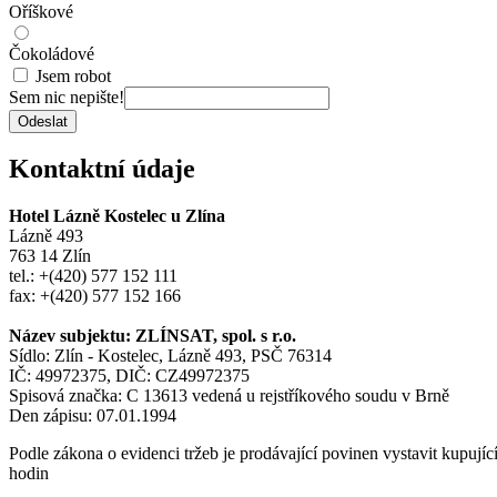
Oříškové
Čokoládové
Jsem robot
Sem nic nepište!
Odeslat
Kontaktní údaje
Hotel Lázně Kostelec u Zlína
Lázně 493
763 14 Zlín
tel.: +(420) 577 152 111
fax: +(420) 577 152 166
Název subjektu: ZLÍNSAT, spol. s r.o.
Sídlo: Zlín - Kostelec, Lázně 493, PSČ 76314
IČ: 49972375, DIČ: CZ49972375
Spisová značka: C 13613 vedená u rejstříkového soudu v Brně
Den zápisu: 07.01.1994
Podle zákona o evidenci tržeb je prodávající povinen vystavit kupují
hodin