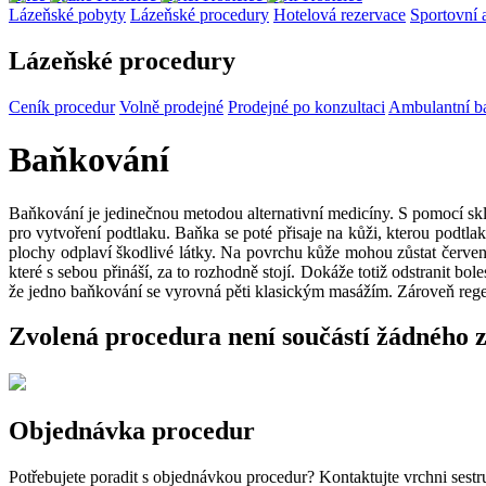
Lázeňské pobyty
Lázeňské procedury
Hotelová rezervace
Sportovní 
Lázeňské procedury
Ceník procedur
Volně prodejné
Prodejné po konzultaci
Ambulantní b
Baňkování
Baňkování je jedinečnou metodou alternativní medicíny. S pomocí sk
pro vytvoření podtlaku. Baňka se poté přisaje na kůži, kterou podtla
plochy odplaví škodlivé látky. Na povrchu kůže mohou zůstat červená 
které s sebou přináší, za to rozhodně stojí. Dokáže totiž odstranit b
že jedno baňkování se vyrovná pěti klasickým masážím. Zároveň regen
Zvolená procedura není součástí žádného 
Objednávka procedur
Potřebujete poradit s objednávkou procedur? Kontaktujte vrchni sestr