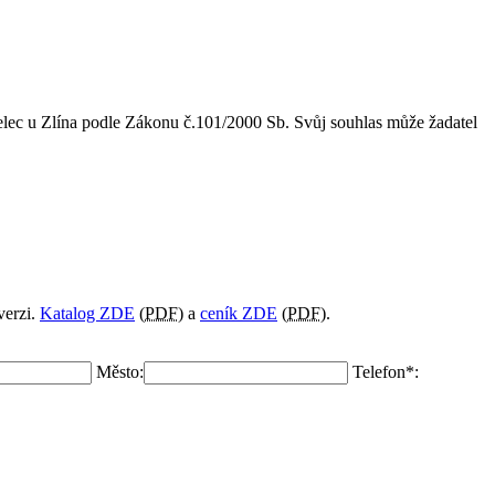
lec u Zlína
podle Zákonu č.101/2000 Sb. Svůj souhlas může žadatel
verzi.
Katalog ZDE
(
PDF
) a
ceník ZDE
(
PDF
).
Město:
Telefon*: