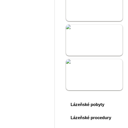
Lázně Kostelec
Hotel Kostelec
Golf Kostelec
Lázeňské pobyty
Lázeňské procedury