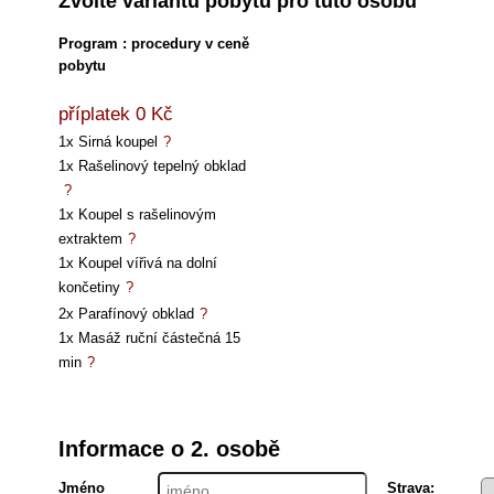
Zvolte variantu pobytu pro tuto osobu
Program : procedury v ceně
pobytu
příplatek 0 Kč
1x Sirná koupel
1x Rašelinový tepelný obklad
1x Koupel s rašelinovým
extraktem
1x Koupel vířivá na dolní
končetiny
2x Parafínový obklad
1x Masáž ruční částečná 15
min
Informace o 2. osobě
Jméno
Strava: