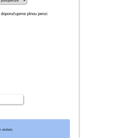
 doporučujeme plnou penzi.
 kupón
h služeb)