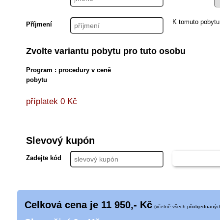
K tomuto pobytu
Příjmení
Zvolte variantu pobytu pro tuto osobu
Program : procedury v ceně
pobytu
příplatek 0 Kč
Slevový kupón
Zadejte kód
uplatnit
Celková cena je
11 950
,- Kč
(včetně všech přiobjednanýc