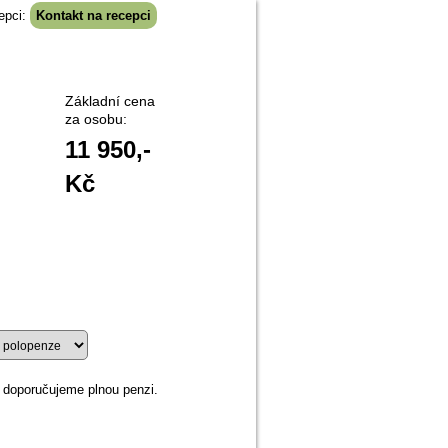
epci:
Kontakt na recepci
Základní cena
za osobu:
11 950
,-
Kč
 doporučujeme plnou penzi.