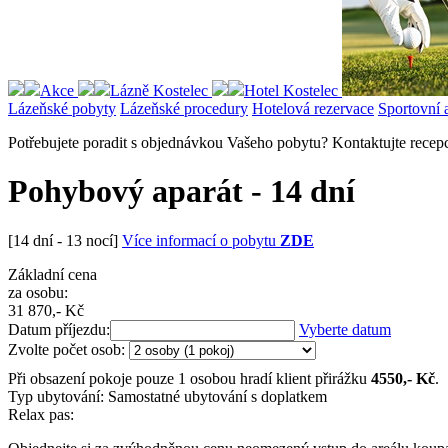
Akce
Lázně Kostelec
Hotel Kostelec
Lázeňské pobyty
Lázeňské procedury
Hotelová rezervace
Sportovní 
Potřebujete poradit s objednávkou Vašeho pobytu? Kontaktujte recep
Pohybový aparát - 14 dní
[14 dní - 13 nocí]
Více informací o pobytu
ZDE
Základní cena
za osobu:
31 870
,- Kč
Datum příjezdu:
Vyberte datum
Zvolte počet osob:
Při obsazení pokoje pouze 1 osobou hradí klient přirážku
4550
,- Kč
.
Typ ubytování:
Samostatné ubytování s doplatkem
Relax pas: