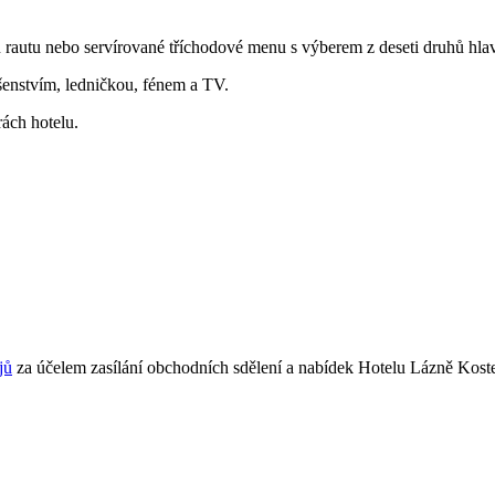
rautu nebo servírované tříchodové menu s výberem z deseti druhů hlavn
šenstvím, ledničkou, fénem a TV.
ách hotelu.
jů
za účelem zasílání obchodních sdělení a nabídek
Hotelu Lázně Koste