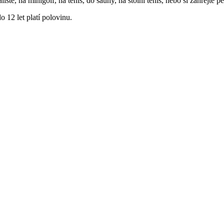
, na minigolf, na tenis, do sauny, na stolní tenis, nebo si zahrejte pét
o 12 let platí polovinu.