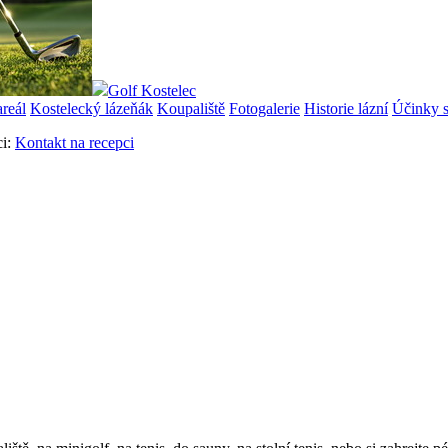
Golf Kostelec
areál
Kostelecký lázeňák
Koupaliště
Fotogalerie
Historie lázní
Účinky s
ci:
Kontakt na recepci