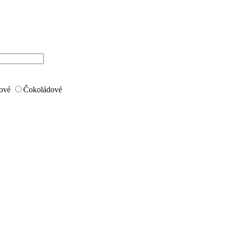
ové
Čokoládové