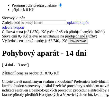
Program : dle předpisu lékaře
příplatek 0 Kč
Slevový kupón
Zadejte kód
uplatnit kupón
odebrat kupón
Celková cena je
31 870
,- Kč
(včetně všech přiobjednaných služeb)
Sleva činí
0
,- Kč
(sleva se nevztahuje na přiobjednané služby)
Výsledná cena pro
2 osoby
je
63 740
,- Kč
Pokračovat
Pohybový aparát - 14 dní
[14 dní - 13 nocí]
Základní cena za osobu:
31 870
,- Kč
Chcete ulevit namáhaným svalům a kloubům? Preferujete individuáln
kterého budou stanoveny ideální lázeňské procedury s ohledem na vaše 
indikaci sestaven z balneologických procedur, procedur elektroléčby a
krásné přírody předhůří Hostýnských a Vizovických vrchů, kvalitní g