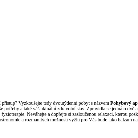
í přístup? Vyzkoušejte tedy dvoutýdenní pobyt s názvem
Pohybový ap
potřeby a také váš aktuální zdravotní stav. Zpravidla se jedná o dvě a
 fyzioterapie. Neváhejte a dopřejte si zaslouženou relaxaci, kterou po
astronomie a rozmanitých možností vyžití pro Vás bude jako balzám na