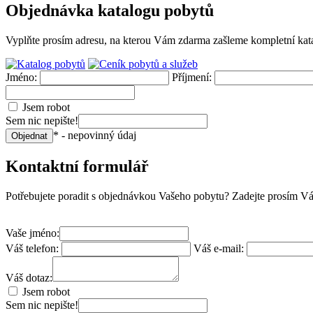
Objednávka katalogu pobytů
Vyplňte prosím adresu, na kterou Vám zdarma zašleme kompletní katal
Jméno:
Příjmení:
Jsem robot
Sem nic nepište!
* - nepovinný údaj
Objednat
Kontaktní formulář
Potřebujete poradit s objednávkou Vašeho pobytu? Zadejte prosím Váš
Vaše jméno:
Váš telefon:
Váš e-mail:
Váš dotaz:
Jsem robot
Sem nic nepište!