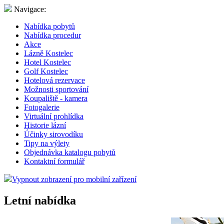
Navigace:
Nabídka pobytů
Nabídka procedur
Akce
Lázně Kostelec
Hotel Kostelec
Golf Kostelec
Hotelová rezervace
Možnosti sportování
Koupaliště - kamera
Fotogalerie
Virtuální prohlídka
Historie lázní
Účinky sirovodíku
Tipy na výlety
Objednávka katalogu pobytů
Kontaktní formulář
Vypnout zobrazení pro mobilní zařízení
Letní nabídka