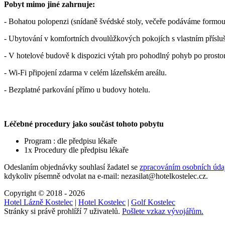
Pobyt mimo jiné zahrnuje:
- Bohatou polopenzi (snídaně švédské stoly, večeře podáváme formou 
- Ubytování v komfortních dvoulůžkových pokojích s vlastním příslu
- V hotelové budově k dispozici výtah pro pohodlný pohyb po prostor
- Wi-Fi připojení zdarma v celém lázeňském areálu.
- Bezplatné parkování přímo u budovy hotelu.
Léčebné procedury jako součást tohoto pobytu
Program : dle předpisu lékaře
1x Procedury dle předpisu lékaře
Odeslaním objednávky souhlasí žadatel se
zpracováním osobních úda
kdykoliv písemně odvolat na e-mail: nezasilat@hotelkostelec.cz.
Copyright © 2018 - 2026
Hotel Lázně Kostelec
|
Hotel Kostelec
|
Golf Kostelec
Stránky si právě prohlíží 7 uživatelů.
Pošlete vzkaz vývojářům.