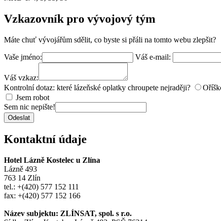
Vzkazovník pro vývojový tým
Máte chuť vývojářům sdělit, co byste si přáli na tomto webu zlepšit?
Vaše jméno:
Váš e-mail:
Váš vzkaz:
Kontrolní dotaz: které lázeňské oplatky chroupete nejraději?
Oříšk
Jsem robot
Sem nic nepište!
Odeslat
Kontaktní údaje
Hotel Lázně Kostelec u Zlína
Lázně 493
763 14 Zlín
tel.: +(420) 577 152 111
fax: +(420) 577 152 166
Název subjektu: ZLÍNSAT, spol. s r.o.