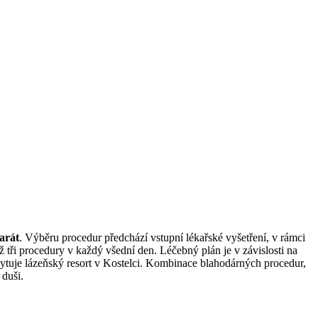
arát
. Výběru procedur předchází vstupní lékařské vyšetření, v rámci
ž tři procedury v každý všední den. Léčebný plán je v závislosti na
skytuje lázeňský resort v Kostelci. Kombinace blahodárných procedur,
 duši.