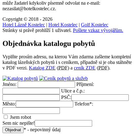
může žadatel kdykoliv písemně odvolat na e-mail:
nezasilat@hotelkostelec.cz.
Copyright © 2018 - 2026
Hotel Lázně Kostelec
|
Hotel Kostelec
|
Golf Kostelec
Stránky si právě prohlíží 1 uživatel.
Pošlete vzkaz vývojářům.
Objednávka katalogu pobytů
Vyplňte prosím adresu, na kterou Vám zdarma zašleme kompletní
katalog lázeňských pobytů i s ceníkem, případně si je oba stáhněte
v PDF verzi.
Katalog ZDE
(
PDF
) a
ceník ZDE
(
PDF
).
Jméno:
Příjmení:
Ulice a č.p.:
PSČ:
Město:
Telefon*:
Jsem robot
Sem nic nepište!
* - nepovinný údaj
Objednat