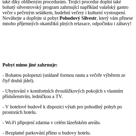
také díky oblíbeným procedurám. Trojici procedur doplní také
bohatý silvestrovský program zahrnující například valašský gastro
večer s pečeným selátkem, hudební večery i kulturní vystoupení.
Neváhejte a dopřejte si pobyt
Pohodový Silvestr
, který vám přinese
mnoho příjemných okamžiků plných relaxace, odpočinku i zábavy!
Pobyt mimo jiné zahrnuje:
- Bohatou polopenzi (snídaně formou rautu a večeře výběrem ze
čtyř druhů jídel).
- Ubytování v komfortních dvoulůžkových pokojích s vlastním
příslušenstvím, ledničkou a TV.
- V hotelové budově k dispozici výtah pro pohodlný pohyb po
prostorách hotelu.
- Wi-Fi připojení zdarma v celém lázeňském areálu.
- Bezplatné parkování přímo u budovy hotelu.