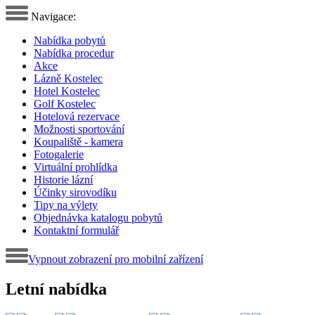
Navigace:
Nabídka pobytů
Nabídka procedur
Akce
Lázně Kostelec
Hotel Kostelec
Golf Kostelec
Hotelová rezervace
Možnosti sportování
Koupaliště - kamera
Fotogalerie
Virtuální prohlídka
Historie lázní
Účinky sirovodíku
Tipy na výlety
Objednávka katalogu pobytů
Kontaktní formulář
Vypnout zobrazení pro mobilní zařízení
Letní nabídka