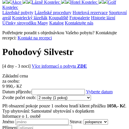
Akce
Lázně Kostelec
Hotel Kostelec
Golf
Kostelec
Lázeňské pobyty
Lázeňské procedury
Hotelová rezervace
Sportovní
areál
Kostelecký lázeňák
Koupaliště
Fotogalerie
Historie lázní
Účinky sirovodíku
Mapy
Katalog
Kontaktujte nás
Potřebujete poradit s objednávkou Vašeho pobytu? Kontaktujte
recepci:
Kontakt na recepci
Pohodový Silvestr
[4 dny - 3 noci]
Více informací o pobytu
ZDE
Základní cena
za osobu:
9 990
,- Kč
Datum příjezdu:
Vyberte datum
Zvolte počet osob:
Při obsazení pokoje pouze 1 osobou hradí klient přirážku
1050
,- Kč
.
Typ ubytování:
Samostatné ubytování s doplatkem
Informace o 1. osobě
Jméno
Strava:
Příjmení