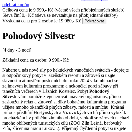
odebrat kupón
Celková cena je
9 990
,- Kč
(včetně všech přiobjednaných služeb)
Sleva činí
0
,- Kč
(sleva se nevztahuje na přiobjednané služby)
Výsledná cena pro
2 osoby
je
19 980
,- Kč
Pokračovat
Pohodový Silvestr
[4 dny - 3 noci]
Základní cena za osobu:
9 990
,- Kč
Naberte u nás nové síly po hektických vánočních svátcích - dopřejte
si odpočinkový pobyt v lázeňském resortu a zároveň si užijte
slavnostní atmosféru posledních dní roku 2024 v kombinaci se
zajímavým kulturním programem a nekončící porcí zábavy při
tanečních večerech v Lázních Kostelec. Pobyt
Pohodový
Silvestr
vám pomůže zregenerovat unavený organismus, přinese
zasloužený relax a zároveň si díky bohatému kulturnímu programu
užijete mnoho okamžiků plných zábavy, radosti a smíchu. Krásná
příroda předhůří Hostýnských a Vizovických vrchů přímo vybízí k
procházkám i v průběhu zimního období, v okolí se zároveň nachází
mnoho oblíbených turistických cílů (ZOO Zlín Lešná, baťovský
Zlín, zřícenina hradu Lukov...). Příjemný čtyřdenní pobyt si užijete