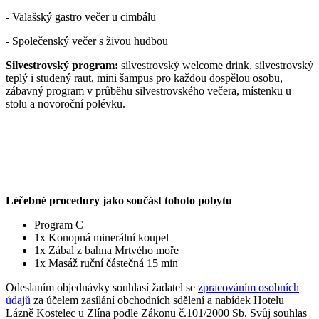
- Valašský gastro večer u cimbálu
- Společenský večer s živou hudbou
Silvestrovský program:
silvestrovský welcome drink, silvestrovský
teplý i studený raut, mini šampus pro každou dospělou osobu,
zábavný program v průběhu silvestrovského večera, místenku u
stolu a novoroční polévku.
Léčebné procedury jako součást tohoto pobytu
Program C
1x Konopná minerální koupel
1x Zábal z bahna Mrtvého moře
1x Masáž ruční částečná 15 min
Odeslaním objednávky souhlasí žadatel se
zpracováním osobních
údajů
za účelem zasílání obchodních sdělení a nabídek
Hotelu
Lázně Kostelec u Zlína
podle Zákonu č.101/2000 Sb. Svůj souhlas