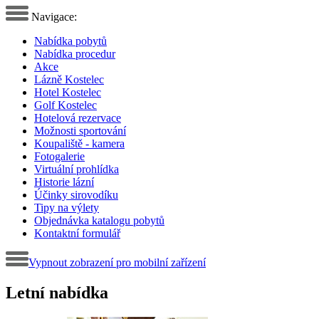
Navigace:
Nabídka pobytů
Nabídka procedur
Akce
Lázně Kostelec
Hotel Kostelec
Golf Kostelec
Hotelová rezervace
Možnosti sportování
Koupaliště - kamera
Fotogalerie
Virtuální prohlídka
Historie lázní
Účinky sirovodíku
Tipy na výlety
Objednávka katalogu pobytů
Kontaktní formulář
Vypnout zobrazení pro mobilní zařízení
Letní nabídka