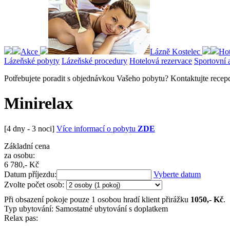
Akce
Lázně Kostelec
Hot
Lázeňské pobyty
Lázeňské procedury
Hotelová rezervace
Sportovní 
Potřebujete poradit s objednávkou Vašeho pobytu? Kontaktujte recep
Minirelax
[4 dny - 3 noci]
Více informací o pobytu
ZDE
Základní cena
za osobu:
6 780
,- Kč
Datum příjezdu:
Vyberte datum
Zvolte počet osob:
Při obsazení pokoje pouze 1 osobou hradí klient přirážku
1050
,- Kč
.
Typ ubytování:
Samostatné ubytování s doplatkem
Relax pas: