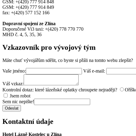
GSM: +(420) 777 914 848
GSM: +(420) 777 914 849
fax: +(420) 577 152 166
Dopravní spojení ze Zlína
Doporučené Vi3 taxi: +(420) 778 770 770
MHD č. 4, 5, 35, 36
Vzkazovník pro vývojový tým
Máte chuť vývojářům sdělit, co byste si přáli na tomto webu zlepšit?
Vaše jméno:
Váš e-mail:
Váš vzkaz:
Kontrolní dotaz: které lázeňské oplatky chroupete nejraději?
Oříšk
Jsem robot
Sem nic nepište!
Odeslat
Kontaktní údaje
Hotel Lázně Kostelec u Zlína