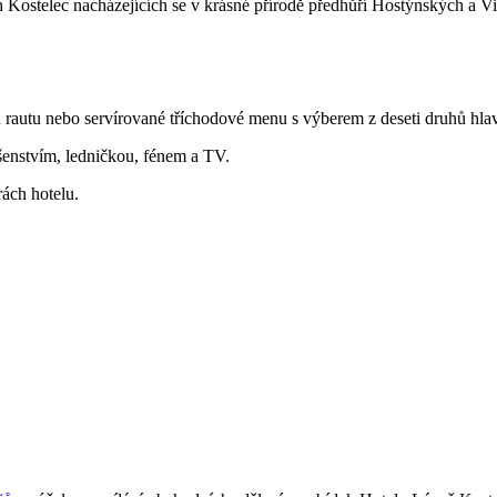
ch Kostelec nacházejících se v krásné přírodě předhůří Hostýnských a V
rautu nebo servírované tříchodové menu s výberem z deseti druhů hlavn
šenstvím, ledničkou, fénem a TV.
ách hotelu.