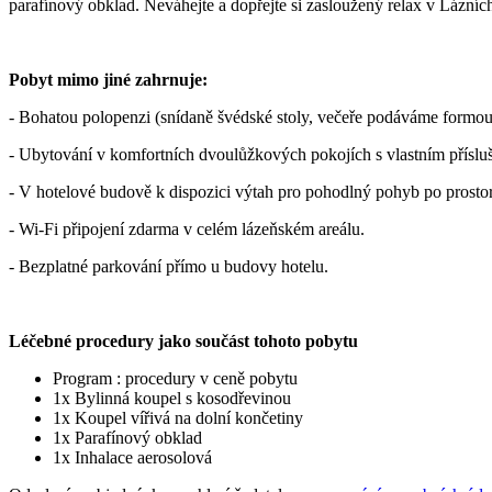
parafínový obklad. Neváhejte a dopřejte si zasloužený relax v Lázní
Pobyt mimo jiné zahrnuje:
- Bohatou polopenzi (snídaně švédské stoly, večeře podáváme formou 
- Ubytování v komfortních dvoulůžkových pokojích s vlastním příslu
- V hotelové budově k dispozici výtah pro pohodlný pohyb po prostor
- Wi-Fi připojení zdarma v celém lázeňském areálu.
- Bezplatné parkování přímo u budovy hotelu.
Léčebné procedury jako součást tohoto pobytu
Program : procedury v ceně pobytu
1x Bylinná koupel s kosodřevinou
1x Koupel vířivá na dolní končetiny
1x Parafínový obklad
1x Inhalace aerosolová