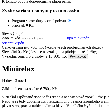
K tomuto pobytu doporučujeme plnou penzi.
Zvolte variantu pobytu pro tuto osobu
Program : procedury v ceně pobytu
příplatek 0 Kč
Slevový kupón
Zadejte kód
uplatnit kupón
odebrat kupón
Celková cena je
6 780
,- Kč
(včetně všech přiobjednaných služeb)
Sleva činí
0
,- Kč
(sleva se nevztahuje na přiobjednané služby)
Výsledná cena pro
2 osoby
je
13 560
,- Kč
Pokračovat
Minirelax
[4 dny - 3 noci]
Základní cena za osobu:
6 780
,- Kč
V dnešní uspěchané době je čas drahé a nedostatkové zboží. Stále je 
Nebojte se tedy dopřát si čtyři relaxační dny v rámci lázeňského wel
plavat stres, práci a trable hoďte za hlavu. V průběhu čtyř dnů si t