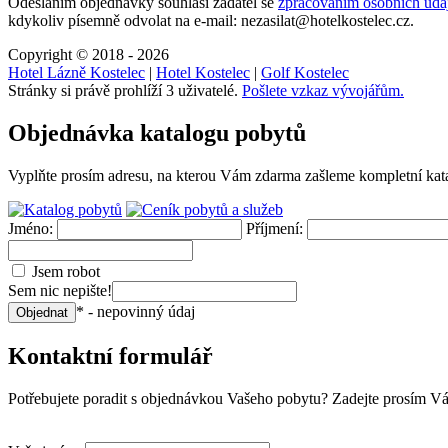
Odeslaním objednávky souhlasí žadatel se
zpracováním osobních úda
kdykoliv písemně odvolat na e-mail: nezasilat@hotelkostelec.cz.
Copyright © 2018 - 2026
Hotel Lázně Kostelec
|
Hotel Kostelec
|
Golf Kostelec
Stránky si právě prohlíží 3 uživatelé.
Pošlete vzkaz vývojářům.
Objednávka katalogu pobytů
Vyplňte prosím adresu, na kterou Vám zdarma zašleme kompletní katal
Jméno:
Příjmení:
Jsem robot
Sem nic nepište!
* - nepovinný údaj
Objednat
Kontaktní formulář
Potřebujete poradit s objednávkou Vašeho pobytu? Zadejte prosím Váš