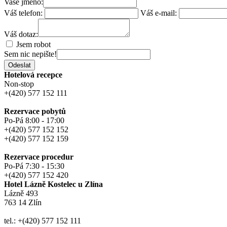
Vaše jméno:
Váš telefon:
Váš e-mail:
Váš dotaz:
Jsem robot
Sem nic nepište!
Odeslat
Hotelová recepce
Non-stop
+(420) 577 152 111
Rezervace pobytů
Po-Pá 8:00 - 17:00
+(420) 577 152 152
+(420) 577 152 159
Rezervace procedur
Po-Pá 7:30 - 15:30
+(420) 577 152 420
Hotel Lázně Kostelec u Zlína
Lázně 493
763 14 Zlín
tel.: +(420) 577 152 111