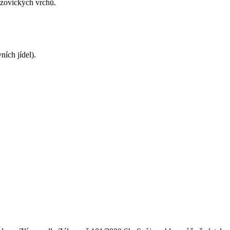
izovických vrchů.
ích jídel).