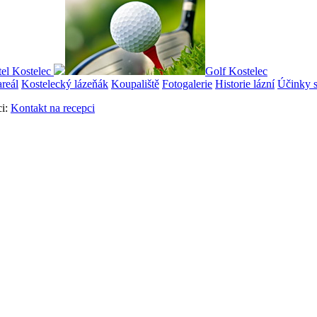
el Kostelec
Golf Kostelec
areál
Kostelecký lázeňák
Koupaliště
Fotogalerie
Historie lázní
Účinky s
ci:
Kontakt na recepci