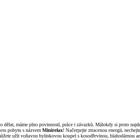
co dělat, máme plno povinností, práce i závazků. Málokdy si proto najd
lness pobytu s názvem
Minirelax
! Načerpejte ztracenou energii, nechejt
ak můžete užít voňavou bylinkovou koupel s kosodřevinou, blahodárnou a