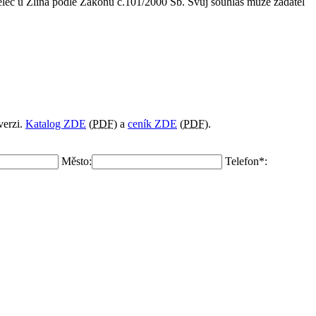
lec u Zlína
podle Zákonu č.101/2000 Sb. Svůj souhlas může žadatel
verzi.
Katalog ZDE
(
PDF
) a
ceník ZDE
(
PDF
).
Město:
Telefon*: