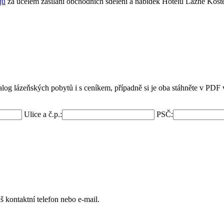
jů
za účelem zasílání obchodních sdělení a nabídek
Hotelu Lázně Koste
og lázeňských pobytů i s ceníkem, případně si je oba stáhněte v PDF 
Ulice a č.p.:
PSČ:
 kontaktní telefon nebo e-mail.