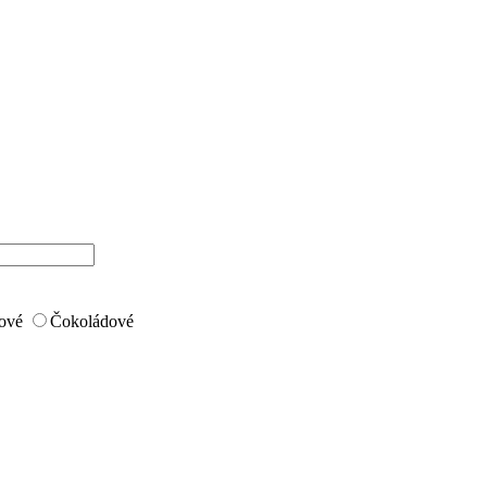
ové
Čokoládové