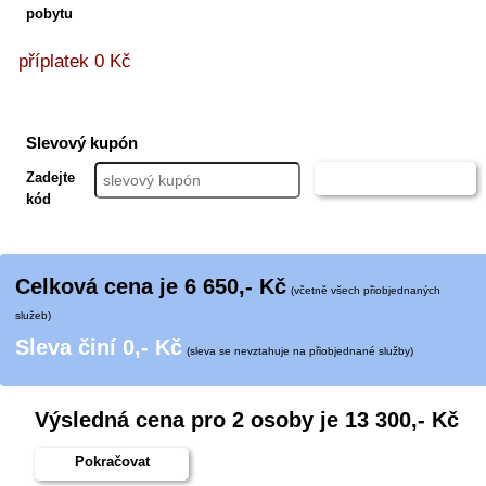
pobytu
příplatek 0 Kč
Slevový kupón
Zadejte
uplatnit kupón
kód
Celková cena je
6 650
,- Kč
(včetně všech přiobjednaných
služeb)
Sleva činí
0
,- Kč
(sleva se nevztahuje na přiobjednané služby)
Výsledná cena pro
2 osoby
je
13 300
,- Kč
Pokračovat