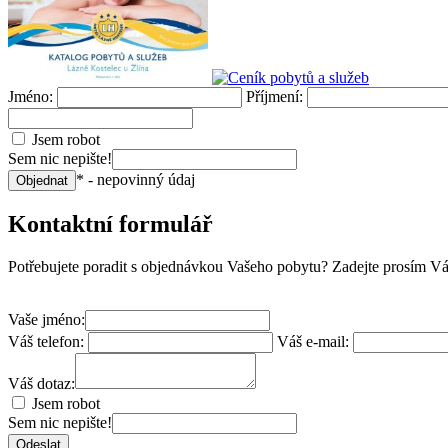
Jméno:
Příjmení:
Jsem robot
Sem nic nepište!
* - nepovinný údaj
Objednat
Kontaktní formulář
Potřebujete poradit s objednávkou Vašeho pobytu? Zadejte prosím Váš
Vaše jméno:
Váš telefon:
Váš e-mail:
Váš dotaz:
Jsem robot
Sem nic nepište!
Odeslat