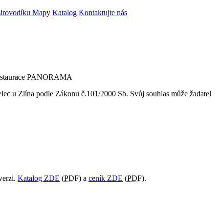
irovodíku
Mapy
Katalog
Kontaktujte nás
rní restaurace PANORAMA
lec u Zlína
podle Zákonu č.101/2000 Sb. Svůj souhlas může žadatel
verzi.
Katalog ZDE
(
PDF
) a
ceník ZDE
(
PDF
).