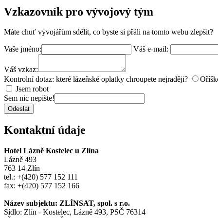
Vzkazovník pro vývojový tým
Máte chuť vývojářům sdělit, co byste si přáli na tomto webu zlepšit?
Vaše jméno:
Váš e-mail:
Váš vzkaz:
Kontrolní dotaz: které lázeňské oplatky chroupete nejraději?
Oříšk
Jsem robot
Sem nic nepište!
Odeslat
Kontaktní údaje
Hotel Lázně Kostelec u Zlína
Lázně 493
763 14 Zlín
tel.: +(420) 577 152 111
fax: +(420) 577 152 166
Název subjektu: ZLÍNSAT, spol. s r.o.
Sídlo: Zlín - Kostelec, Lázně 493, PSČ 76314