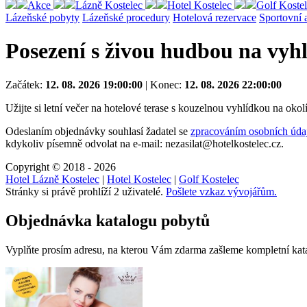
Akce
Lázně Kostelec
Hotel Kostelec
Golf Koste
Lázeňské pobyty
Lázeňské procedury
Hotelová rezervace
Sportovní 
Posezení s živou hudbou na vyhl
Začátek:
12. 08. 2026 19:00:00
|
Konec:
12. 08. 2026 22:00:00
Užijte si letní večer na hotelové terase s kouzelnou vyhlídkou na o
Odeslaním objednávky souhlasí žadatel se
zpracováním osobních úda
kdykoliv písemně odvolat na e-mail: nezasilat@hotelkostelec.cz.
Copyright © 2018 - 2026
Hotel Lázně Kostelec
|
Hotel Kostelec
|
Golf Kostelec
Stránky si právě prohlíží 2 uživatelé.
Pošlete vzkaz vývojářům.
Objednávka katalogu pobytů
Vyplňte prosím adresu, na kterou Vám zdarma zašleme kompletní katal