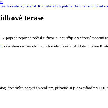
lec
areál
Kostelecký lázeňák
Koupaliště
Fotogalerie
Historie lázní
Účinky s
ídkové terase
kolí. V případě nepřízně počasí si živou hudbu užijete v zázemí mode
jů
za účelem zasílání obchodních sdělení a nabídek
Hotelu Lázně Koste
og lázeňských pobytů i s ceníkem, případně si je oba stáhněte v PDF 