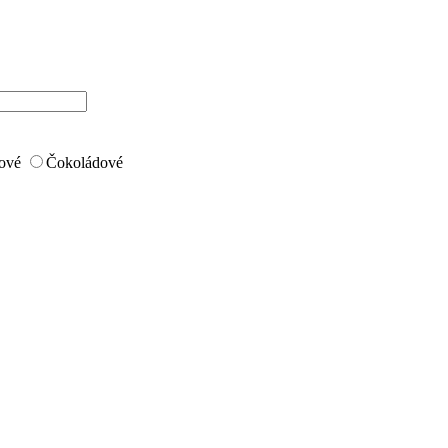
ové
Čokoládové