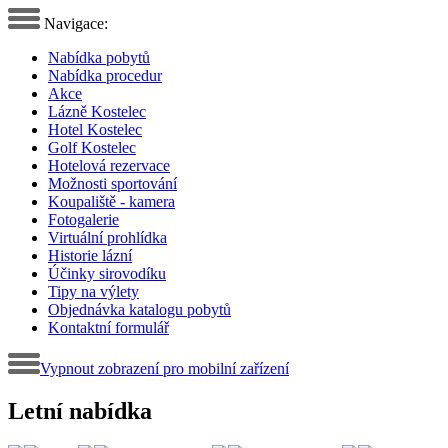
Navigace:
Nabídka pobytů
Nabídka procedur
Akce
Lázně Kostelec
Hotel Kostelec
Golf Kostelec
Hotelová rezervace
Možnosti sportování
Koupaliště - kamera
Fotogalerie
Virtuální prohlídka
Historie lázní
Účinky sirovodíku
Tipy na výlety
Objednávka katalogu pobytů
Kontaktní formulář
Vypnout zobrazení pro mobilní zařízení
Letní nabídka