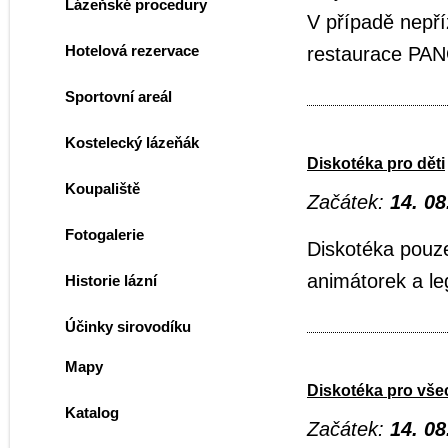
Lázeňské procedury
V případě nepří
Hotelová rezervace
restaurace P
Sportovní areál
Kostelecký lázeňák
Diskotéka pro děti
Koupaliště
Začátek:
14. 08
Fotogalerie
Diskotéka pouz
animátorek a l
Historie lázní
Účinky sirovodíku
Mapy
Diskotéka pro vš
Katalog
Začátek:
14. 08