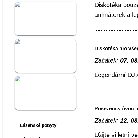
Diskotéka pouz
animátorek a l
Lázně Kostelec
Diskotéka pro vš
Začátek:
07. 08
Hotel Kostelec
Legendární DJ 
Golf Kostelec
Posezení s živou 
Začátek:
12. 08
Lázeňské pobyty
Užijte si letní 