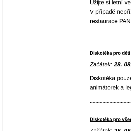
Užijte si letní 
V případě nepří
restaurace P
Diskotéka pro děti
Začátek:
28. 08
Diskotéka pouz
animátorek a l
Diskotéka pro vš
Začátek:
28. 08