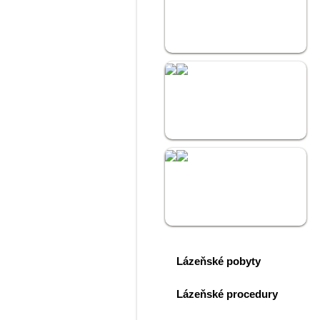
Lázně Kostelec
Hotel Kostelec
Golf Kostelec
Lázeňské pobyty
Lázeňské procedury